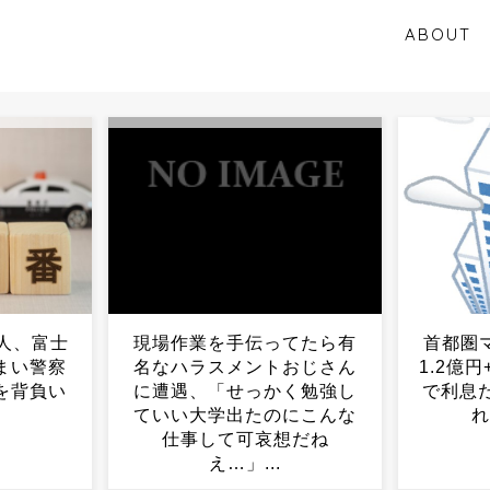
ABOUT
てたら有
首都圏マンション平均価格
【北海
おじさん
1.2億円+住宅ローン金利3%
いの下
く勉強し
で利息だけで月30万円←こ
察官が
にこんな
れバカなん？...
にあた
想だね