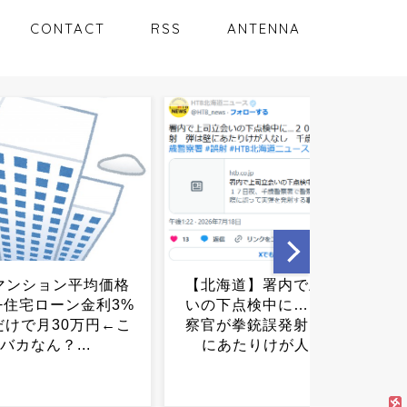
CONTACT
RSS
ANTENNA
道】署内で上司立会
【画像】意識高い系ラーメ
点検中に…２０代警
ン店が、意識が高すぎて限
拳銃誤発射 弾は壁
界を突破。...
りけが人なし...