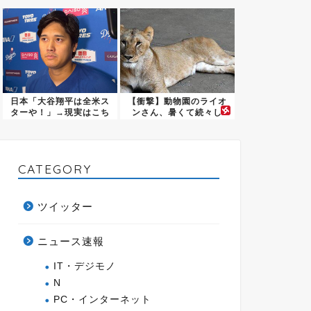
県...
日本「大谷翔平は全米ス
【衝撃】動物園のライオ
ターや！」→現実はこち
ンさん、暑くて続々し
ら…
ぬ・・・...
CATEGORY
ツイッター
ニュース速報
IT・デジモノ
N
PC・インターネット