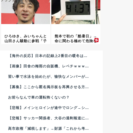
ひろゆき、みいちゃんと
熊本で初の「酷暑日」→
山田さん騒動に参戦「子
命に関わる極めて危険な
供が理...
暑さ
【海外の反応】日本の記録上2番目の暖冬は...
【画像】田舎の梅雨の自販機、レベチｗｗｗ...
習い事で水泳を始めたが、愉快なメンバーが...
【募集】ここから匿名掲示板を再興させる方...
お前らなんで車の運転怖くないの？
【悲報】メインヒロインが途中でロング→シ...
【悲報】サッカー関係者、大谷の過剰報道に...
高市政権「減税します」→財源「これから考...