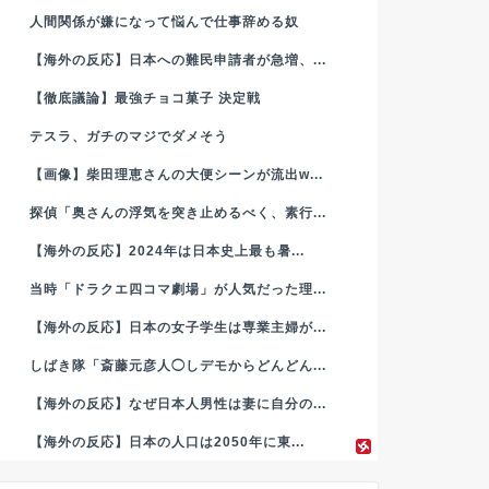
人間関係が嫌になって悩んで仕事辞める奴
【海外の反応】日本への難民申請者が急増、...
【徹底議論】最強チョコ菓子 決定戦
テスラ、ガチのマジでダメそう
【画像】柴田理恵さんの大便シーンが流出w...
探偵「奥さんの浮気を突き止めるべく、素行...
【海外の反応】2024年は日本史上最も暑...
当時「ドラクエ四コマ劇場」が人気だった理...
【海外の反応】日本の女子学生は専業主婦が...
しばき隊「斎藤元彦人◯しデモからどんどん...
【海外の反応】なぜ日本人男性は妻に自分の...
【海外の反応】日本の人口は2050年に東...