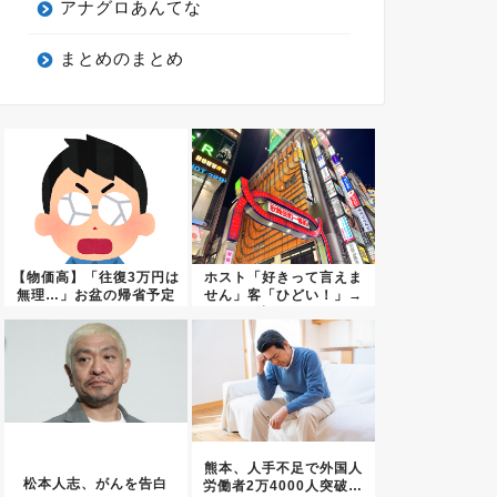
アナグロあんてな
まとめのまとめ
【物価高】「往復3万円は
ホスト「好きって言えま
無理…」お盆の帰省予定
せん」客「ひどい！」→
なし...
法改正...
熊本、人手不足で外国人
松本人志、がんを告白
労働者2万4000人突破…