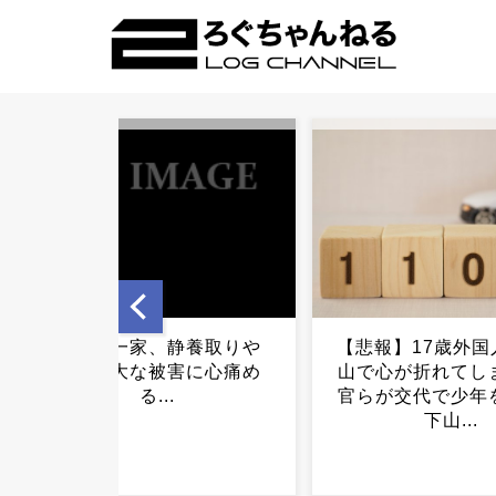
【悲報】17歳外国人、富士
現場作業を手伝っ
山で心が折れてしまい警察
名なハラスメント
官らが交代で少年を背負い
に遭遇、「せっか
下山...
ていい大学出たの
仕事して可哀
え…」...