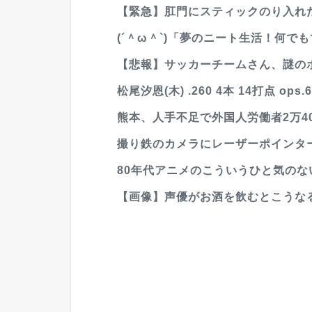
【緊急】肛門にスティックのり入れ
(´＾ω＾`)「夢のニート生活！何で
【悲報】サッカーチームさん、謎の
松尾汐恩(木) .260 4本 14打点 ops.6
熊本、人手不足で外国人労働者2万4
撮り鉄のカメラにレーザーポインター
80年代アニメのこういうひと気の
【画像】声優がお酒を飲むとこうな