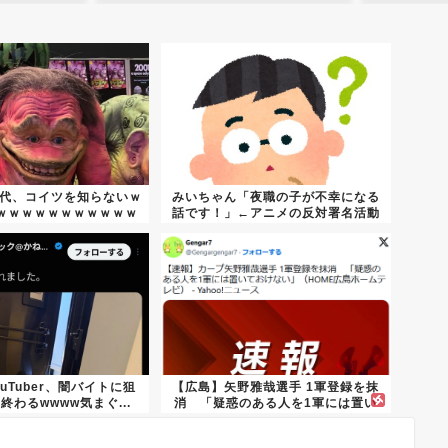
世代、コイツを知らないｗ
みいちゃん「夜職の子が不幸になる
ｗｗｗｗｗｗｗｗｗｗｗ
話です！」←アニメの反対署名活動
ｗ...
uTuber、闇バイトに狙
【広島】矢野雅哉選手 1軍登録を抹
終わるwwww気まぐ...
消 「疑惑のある人を1軍には置い
て...