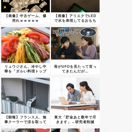
【画像】中古ゲーム、爆
【画像】アリエクでLED
売れｗｗｗｗｗ
で水を表現してるおもち
ゃを...
リュウジさん、冷やし中
母がUFOを見たって言っ
華を「ダルい料理トップ
てきたんだが…
10」...
【朗報】フランス人、無
東大「貯金あと数年で尽
事クーラーで涼を取って
きます」→研究者削減
いる模...
へ…