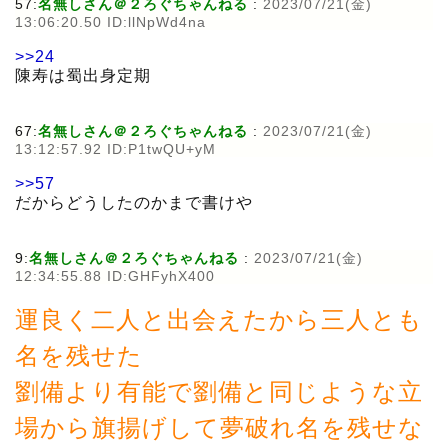
57:
名無しさん＠２ろぐちゃんねる
:
2023/07/21(金)
13:06:20.50 ID:llNpWd4na
>>24
陳寿は蜀出身定期
67:
名無しさん＠２ろぐちゃんねる
:
2023/07/21(金)
13:12:57.92 ID:P1twQU+yM
>>57
だからどうしたのかまで書けや
9:
名無しさん＠２ろぐちゃんねる
:
2023/07/21(金)
12:34:55.88 ID:GHFyhX400
運良く二人と出会えたから三人とも
名を残せた
劉備より有能で劉備と同じような立
場から旗揚げして夢破れ名を残せな