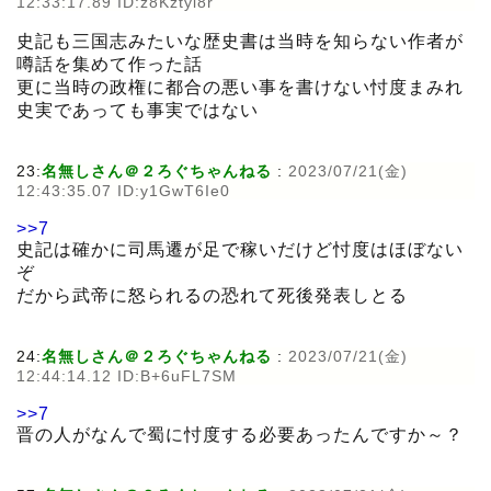
12:33:17.89 ID:z8Kztyi8r
史記も三国志みたいな歴史書は当時を知らない作者が
噂話を集めて作った話
更に当時の政権に都合の悪い事を書けない忖度まみれ
史実であっても事実ではない
23:
名無しさん＠２ろぐちゃんねる
:
2023/07/21(金)
12:43:35.07 ID:y1GwT6Ie0
>>7
史記は確かに司馬遷が足で稼いだけど忖度はほぼない
ぞ
だから武帝に怒られるの恐れて死後発表しとる
24:
名無しさん＠２ろぐちゃんねる
:
2023/07/21(金)
12:44:14.12 ID:B+6uFL7SM
>>7
晋の人がなんで蜀に忖度する必要あったんですか～？