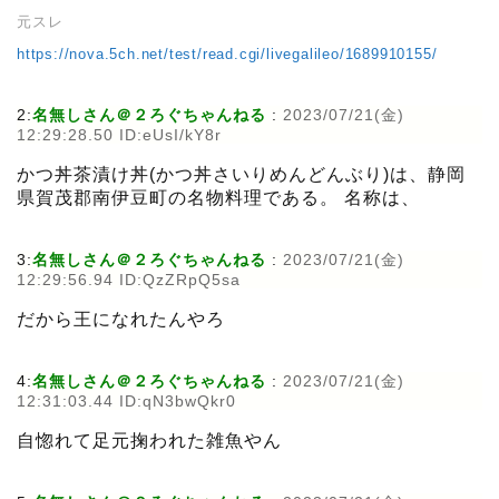
元スレ
https://nova.5ch.net/test/read.cgi/livegalileo/1689910155/
2:
名無しさん＠２ろぐちゃんねる
:
2023/07/21(金)
12:29:28.50 ID:eUsI/kY8r
かつ丼茶漬け丼(かつ丼さいりめんどんぶり)は、静岡
県賀茂郡南伊豆町の名物料理である。 名称は、
3:
名無しさん＠２ろぐちゃんねる
:
2023/07/21(金)
12:29:56.94 ID:QzZRpQ5sa
だから王になれたんやろ
4:
名無しさん＠２ろぐちゃんねる
:
2023/07/21(金)
12:31:03.44 ID:qN3bwQkr0
自惚れて足元掬われた雑魚やん