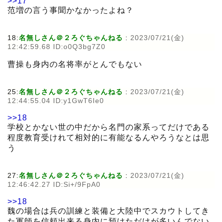
>>17
范増の言う事聞かなかったよね？
18:
名無しさん＠２ろぐちゃんねる
:
2023/07/21(金)
12:42:59.68 ID:o0Q3bg7Z0
曹操も身内の名将率がとんでもない
25:
名無しさん＠２ろぐちゃんねる
:
2023/07/21(金)
12:44:55.04 ID:y1GwT6Ie0
>>18
学校とかない世の中だから名門の家系ってだけである
程度教育受けれて相対的に有能なるんやろうなとは思
う
27:
名無しさん＠２ろぐちゃんねる
:
2023/07/21(金)
12:46:42.27 ID:Si+/9FpA0
>>18
魏の場合は兵の訓練と装備と大陸中でスカウトしてき
た軍師を信頼出来る身内に預けただけが多いんでない