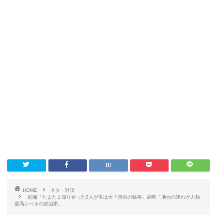
HOME
ネタ・雑談
劉備「たまたま知り合った2人が実は天下無双の猛将」劉邦「地元の連れが人類
最高レベルの政治家」