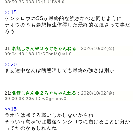
08:59:36.938 ID:j1UJlW/L0
>>15
ケンシロウのSSが最終的な強さなのと同じように
ラオウのＳも夢想転生体得した最終的な強さって事だ
ろう
31:
名無しさん＠２ろぐちゃんねる
:
2020/10/02(金)
09:04:48.188 ID:SEbnMQmH0
>>20
まぁ途中なんぼ醜態晒しても最終の強さは別か
21:
名無しさん＠２ろぐちゃんねる
:
2020/10/02(金)
09:00:33.205 ID:wXgruxnv0
>>15
ラオウは勝てる戦いしかしないからね
そういう意味では最後ケンシロウに負けることは分か
ってたのかもしれんね