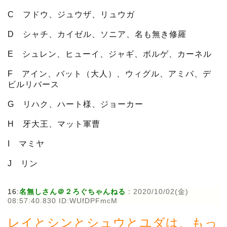
C フドウ、ジュウザ、リュウガ
D シャチ、カイゼル、ソニア、名も無き修羅
E シュレン、ヒューイ、ジャギ、ボルゲ、カーネル
F アイン、バット（大人）、ウィグル、アミバ、デ
ビルリバース
G リハク、ハート様、ジョーカー
H 牙大王、マット軍曹
I マミヤ
J リン
16:
名無しさん＠２ろぐちゃんねる
:
2020/10/02(金)
08:57:40.830 ID:WUfDPFmcM
レイとシンとシュウとユダは、もっ