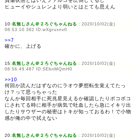
負傷状態とはいえファルコを圧倒してるし
ヒューイやシュレンより弱いとはとても思えん
10:
名無しさん＠２ろぐちゃんねる
:
2020/10/02(金)
08:53:10.382 ID:wXgruxnv0
>>7
確かに、上げる
15:
名無しさん＠２ろぐちゃんねる
:
2020/10/02(金)
08:56:49.487 ID:SEbnMQmH0
>>10
何回か読んだはずなのにラオウ夢想転生覚えてたっ
け？って思っちゃった
なんか毎回相手に死兆星見えるか確認したりボコボコ
にされてる時に相手が病気で吐血したら急にイキリ出
したりサウザーの秘密はトキが知っておるわ！で小物
感が俺の中で拭えない
20:
名無しさん＠２ろぐちゃんねる
:
2020/10/02(金)