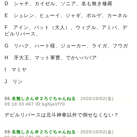
D シャチ、カイゼル、ソニア、名も無き修羅
E シュレン、ヒューイ、ジャギ、ボルゲ、カーネル
F アイン、バット（大人）、ウィグル、アミバ、デ
ビルリバース、
G リハク、ハート様、ジョーカー、ライガ、フウガ
H 牙大王、マット軍曹、でかいババア
I マミヤ
J リン
55:
名無しさん＠２ろぐちゃんねる
:
2020/10/02(金)
09:18:33.467 ID:bgNjaVfY0
デビルリバースは北斗神拳以外で倒せなくない？
59:
名無しさん＠２ろぐちゃんねる
:
2020/10/02(金)