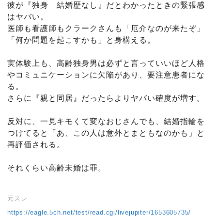
彼が『独身 結婚歴なし』だとわかったときの緊張感
はヤバい。
医師も看護師もクラークさんも「厄介なのが来たぞ」
「何か問題を起こすかも」と身構える。
実体験上も、高齢独身男は必ずと言っていいほど人格
やコミュニケーションに欠陥があり、要注意患者にな
る。
さらに『親と同居』だったらよりヤバい確度が増す。
反対に、一見キモくて変なおじさんでも、結婚指輪を
つけてると「あ、この人は意外とまともなのかも」と
再評価される。
それくらい高齢未婚は罪。
元スレ
https://eagle.5ch.net/test/read.cgi/livejupiter/1653605735/