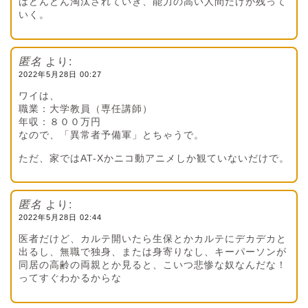
はどんどん淘汰されていき、能力の高い人間だけが残って
いく。
匿名
より:
2022年5月28日 00:27
ワイは、
職業：大学教員（専任講師）
年収：８００万円
なので、「異常者予備軍」とちゃうで。
ただ、家ではAT-Xかニコ動アニメしか観ていないだけで。
匿名
より:
2022年5月28日 02:44
医者だけど、カルテ開いたら生保とかカルテにデカデカと
出るし、無職で独身、または身寄りなし、キーパーソンが
同居の高齢の両親とか見ると、こいつ悲惨な奴なんだな！
ってすぐわかるからな