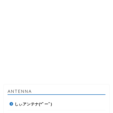
ANTENNA
しぃアンテナ(*ﾟーﾟ)