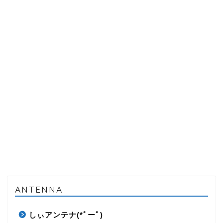
ANTENNA
しぃアンテナ(*ﾟーﾟ)