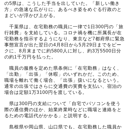
の5県は、こうした手当を出していた。「新しい働き
方」の急速な広がりに、あるべき姿をめぐる行政のと
まどいが浮かび上がる。
千葉県は、在宅勤務の職員に一律で1日300円の「旅
行雑費」を支給している。コロナ禍を機に所属長が在
宅勤務を指示するようになり、東京など7都府県に緊急
事態宣言が出た翌日の4月8日から5月29日までをピー
クに、8月末までに約5800人に対し、約3万5500日分
の約1千万円を払った。
職員の服務を定めた県条例に「在宅勤務」はなく、
「出勤」「出張」「休暇」のいずれかだ。このため、
職場を離れて働く場合、「出張」扱いになるという。
通常の出張ではさらに交通費の実費を支払い、宿泊の
場合は定額1万3100円を渡している。
県は300円の支給について「自宅でパソコンを使う
際の通信費のほか、始業終業時などに職場と連絡をと
るための電話代がかかる」と説明する。
島根県や岡山県、山口県でも、在宅勤務した職員か