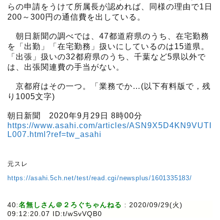
らの申請をうけて所属長が認めれば、同様の理由で1日
200～300円の通信費を出している。
朝日新聞の調べでは、47都道府県のうち、在宅勤務
を「出勤」「在宅勤務」扱いにしているのは15道県。
「出張」扱いの32都府県のうち、千葉など5県以外で
は、出張関連費の手当がない。
京都府はその一つ。「業務でか…(以下有料版で，残
り1005文字)
朝日新聞 2020年9月29日 8時00分
https://www.asahi.com/articles/ASN9X5D4KN9VUTI
L007.html?ref=tw_asahi
元スレ
https://asahi.5ch.net/test/read.cgi/newsplus/1601335183/
40:
名無しさん＠２ろぐちゃんねる
:
2020/09/29(火)
09:12:20.07 ID:t/wSvVQB0