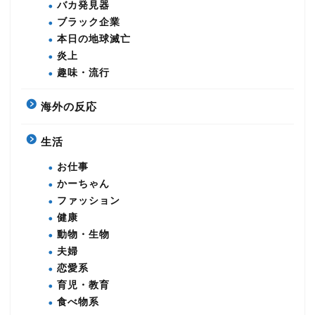
バカ発見器
ブラック企業
本日の地球滅亡
炎上
趣味・流行
海外の反応
生活
お仕事
かーちゃん
ファッション
健康
動物・生物
夫婦
恋愛系
育児・教育
食べ物系