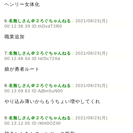
ヘンリー女体化
6:
名無しさん＠２ろぐちゃんねる
:
2021/08/23(月)
00:12:38.39 ID:thDvdT2R0
職業追加
7:
名無しさん＠２ろぐちゃんねる
:
2021/08/23(月)
00:12:48.54 ID:Id/Dc72Xd
娘が勇者ルート
8:
名無しさん＠２ろぐちゃんねる
:
2021/08/23(月)
00:13:09.63 ID:AjBm5uN00
やり込み薄いからもうちょい増やしてくれ
9:
名無しさん＠２ろぐちゃんねる
:
2021/08/23(月)
00:13:12.05 ID:/MH0OZll0