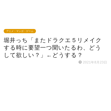
アニメ・マンガ・ゲーム
堀井っち「またドラクエ５リメイク
する時に要望一つ聞いたるわ、どう
して欲しい？」←どうする？
2021年8月23日