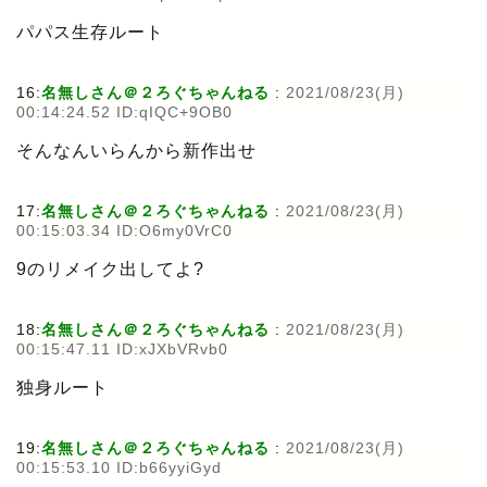
パパス生存ルート
16:
名無しさん＠２ろぐちゃんねる
:
2021/08/23(月)
00:14:24.52 ID:qIQC+9OB0
そんなんいらんから新作出せ
17:
名無しさん＠２ろぐちゃんねる
:
2021/08/23(月)
00:15:03.34 ID:O6my0VrC0
9のリメイク出してよ?
18:
名無しさん＠２ろぐちゃんねる
:
2021/08/23(月)
00:15:47.11 ID:xJXbVRvb0
独身ルート
19:
名無しさん＠２ろぐちゃんねる
:
2021/08/23(月)
00:15:53.10 ID:b66yyiGyd