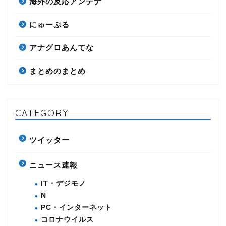
海外の反応アンテナ
にゅーぷる
アナグロあんてな
まとめのまとめ
CATEGORY
ツイッター
ニュース速報
IT・デジモノ
N
PC・インターネット
コロナウイルス