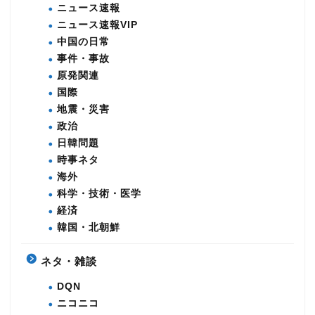
ニュース速報
ニュース速報VIP
中国の日常
事件・事故
原発関連
国際
地震・災害
政治
日韓問題
時事ネタ
海外
科学・技術・医学
経済
韓国・北朝鮮
ネタ・雑談
DQN
ニコニコ