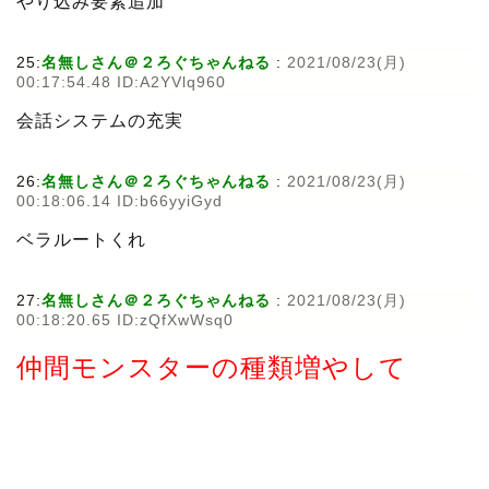
やり込み要素追加
25:
名無しさん＠２ろぐちゃんねる
:
2021/08/23(月)
00:17:54.48 ID:A2YVlq960
会話システムの充実
26:
名無しさん＠２ろぐちゃんねる
:
2021/08/23(月)
00:18:06.14 ID:b66yyiGyd
ベラルートくれ
27:
名無しさん＠２ろぐちゃんねる
:
2021/08/23(月)
00:18:20.65 ID:zQfXwWsq0
仲間モンスターの種類増やして