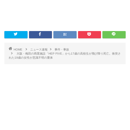
HOME
ニュース速報
事件・事故
大阪・梅田の商業施設「HEP FIVE」から17歳の高校生が飛び降り死亡。衝突さ
れた19歳の女性が意識不明の重体