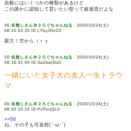
自殺にはいくつかの種類があるけど
この誰かに認知して貰いたい型って超迷惑だよな
45:
名無しさん＠２ろぐちゃんねる
:
2020/10/24(土)
08:15:53.20 ID:LYbyJHzC0
親方！空から（ｒｙ
50:
名無しさん＠２ろぐちゃんねる
:
2020/10/24(土)
08:16:42.59 ID:Sa2barDu0
一緒にいた女子大の友人一生トラウ
マ
65:
名無しさん＠２ろぐちゃんねる
:
2020/10/24(土)
08:20:10.16 ID:PcPorjQL0
>>50
ね、その子も可哀想(´･ω･`)