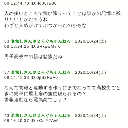
08:12:44.78 ID:Ild06rw90
人の多いところで飛び降りってことは誰かの記憶に残
りたいとかだろうね
わざと人めがけてぶつかったのかもな
33:
名無しさん＠２ろぐちゃんねる
:
2020/10/24(土)
08:13:24.25 ID:SRkpwMvr0
男子高校生の親は悲惨だね
37:
名無しさん＠２ろぐちゃんねる
:
2020/10/24(土)
08:14:41.33 ID:0jlS2RaF0
なんで警報と連動する作りにまでなってて高校生ごと
きに簡単に屋上扉の施錠破られるの？
警報連動なら電気錠でしょ？
43:
名無しさん＠２ろぐちゃんねる
:
2020/10/24(土)
08:15:40.37 ID:+CciY2Av0