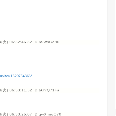
4(火) 06:32:46.32 ID:n5WsGo/I0
ejupiter/1629754366/
4(火) 06:33:11.52 ID:tAPrQ71Fa
4(火) 06:33:25.07 ID:qwXnngQ70