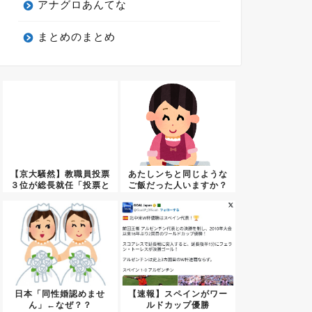
アナグロあんてな
まとめのまとめ
【京大騒然】教職員投票
あたしンちと同じような
３位が総長就任「投票と
ご飯だった人いますか？
は何だ...
日本「同性婚認めませ
【速報】スペインがワー
ん」←なぜ？？
ルドカップ優勝