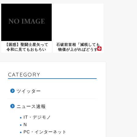
【困惑】聖闘士星矢って
石破前首相「減税しても
令和に見てもおもろい
物価が上がればどうす
の？ｗｗ...
る？」
CATEGORY
ツイッター
ニュース速報
IT・デジモノ
N
PC・インターネット