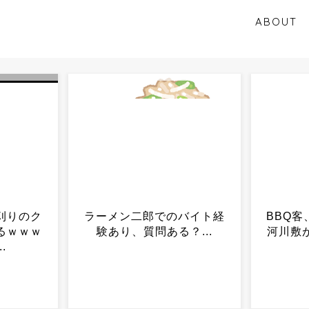
ABOUT
バイト経
BBQ客、ゴミも炭も放置…
【悲報
？...
河川敷がとんでもない状態
のお知
に...
クルス