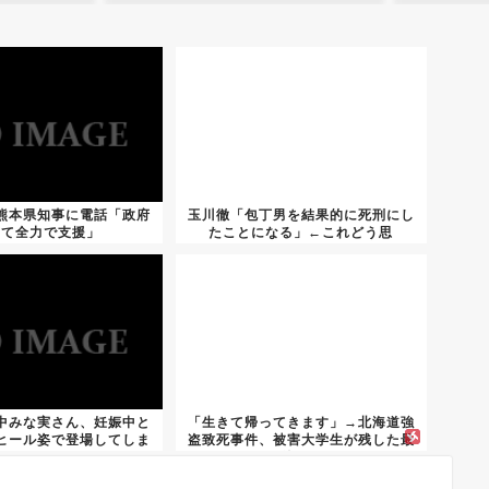
熊本県知事に電話「政府
玉川徹「包丁男を結果的に死刑にし
して全力で支援」
たことになる」←これどう思
う？？？
中みな実さん、妊娠中と
「生きて帰ってきます」→北海道強
ヒール姿で登場してしま
盗致死事件、被害大学生が残した最
う
後の...