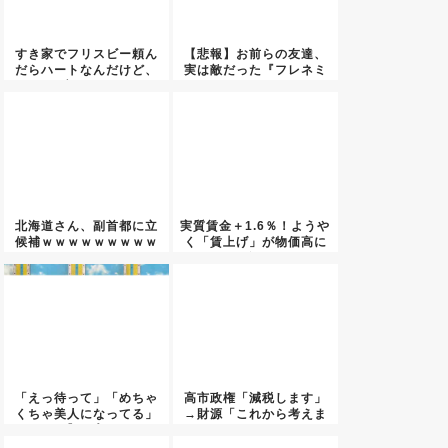
すき家でフリスビー頼ん
【悲報】お前らの友達、
だらハートなんだけど、
実は敵だった『フレネミ
店員か...
ー』が...
北海道さん、副首都に立
実質賃金＋1.6％！ようや
候補ｗｗｗｗｗｗｗｗｗ
く「賃上げ」が物価高に
追...
「えっ待って」「めちゃ
高市政権「減税します」
くちゃ美人になってる」
→財源「これから考えま
【ネプ...
す」