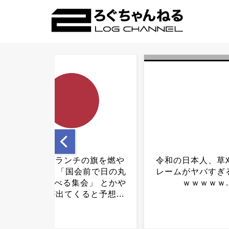
令和の日本人、草刈りのク
ラーメン二郎での
レームがヤバすぎるｗｗｗ
験あり、質問ある
ｗｗｗｗｗ...