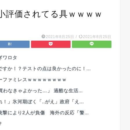
小評価されてる具ｗｗｗｗ
2021年8月25日
/
2021年8月25日
ぎワロタ
すか！？テストの点は良かったのに！...
ーファミレスｗｗｗｗｗｗｗｗ
わなきゃよかった…」 過酷な生活...
」氷河期ぼく「..がえ」政府「え...
撃により2人が負傷 海外の反応「警...
？