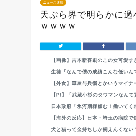
ニュース速報
天ぷら界で明らかに過
ｗｗｗｗ
【画像】吉本新喜劇のこの女可愛す
生徒「なんで僕の成績こんな低いんで
【外食】華屋与兵衛とかいうマイナ
【P!】「武蔵小杉のタワマンなんて買
日本政府「氷河期様頼む！働いてくれ！
【海外の反応】日本・埼玉の病院で銃
犬と猫って金持ちしか飼えんくない