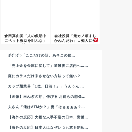
倉田真由美「人の救助中
会社役員「元カノ頃すし
にペット救助を叫ぶな」
かねんだわ」→知人にチ
←賛否...
クられ...
彡(ﾟ)(ﾟ)「ここだけの話、あそこの銀...
「売上金を金庫に戻して」避難後に店内へ…...
庭にカラスだけ来させない方法って無い？
カップ麺業界「1位、日清！」←うんうん ...
【画像】玉ねぎの芽、伸びる お前らの想像...
夫さん「俺はATMか？」妻「はぁぁぁぁ？...
【海外の反応】大幅な人手不足の日本、労働...
【海外の反応】日本人はなぜいつも窓を閉め...