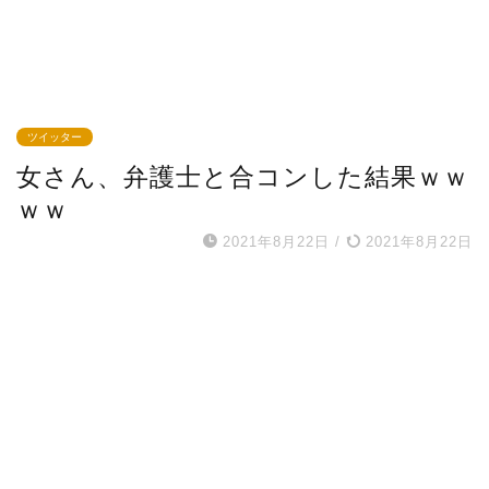
ツイッター
女さん、弁護士と合コンした結果ｗｗ
ｗｗ
2021年8月22日
/
2021年8月22日