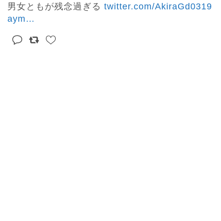
男女ともが残念過ぎる 
twitter.com/AkiraGd0319
aym
…