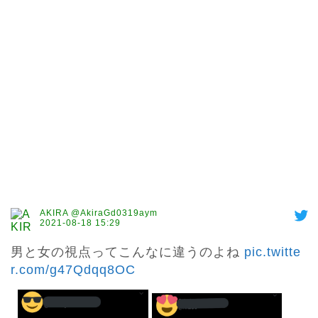
AKIRA @AkiraGd0319aym
2021-08-18 15:29
男と女の視点ってこんなに違うのよね 
pic.twitte
r.com/g47Qdqq8OC