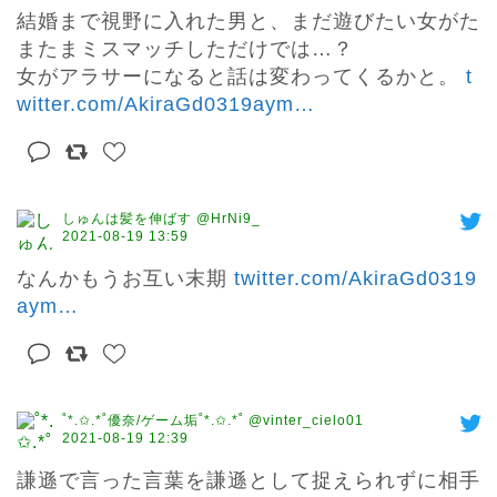
結婚まで視野に入れた男と、まだ遊びたい女がた
またまミスマッチしただけでは…？

女がアラサーになると話は変わってくるかと。 
t
witter.com/AkiraGd0319aym
…
しゅんは髪を伸ばす @HrNi9_
2021-08-19 13:59
なんかもうお互い末期 
twitter.com/AkiraGd0319
aym
…
˚*.✩.*˚優奈/ゲーム垢˚*.✩.*˚ @vinter_cielo01
2021-08-19 12:39
謙遜で言った言葉を謙遜として捉えられずに相手