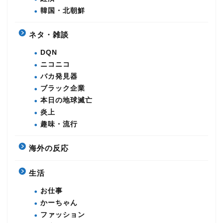
韓国・北朝鮮
ネタ・雑談
DQN
ニコニコ
バカ発見器
ブラック企業
本日の地球滅亡
炎上
趣味・流行
海外の反応
生活
お仕事
かーちゃん
ファッション