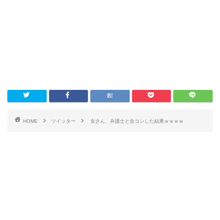
HOME
ツイッター
女さん、弁護士と合コンした結果ｗｗｗｗ