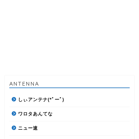
ANTENNA
しぃアンテナ(*ﾟーﾟ)
ワロタあんてな
ニュー速