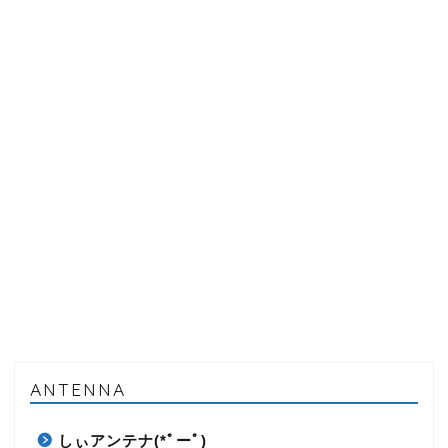
ANTENNA
しぃアンテナ(*ﾟーﾟ)