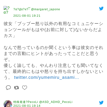
?α?ɠα?ᧉ?ོ @margaret_japone
2021-08-01 19:21
彼女「ブッブー怒り以外の有用なコミュニケーシ
ョンツールがもはや(お前に対して)ないからだよ
カス」

なんで怒っているのか聞くという事は彼女のそれ
までの言動にヒントがあったってことだと思う
ぞ。

優しく諭しても、やんわり注意しても聞いてなく
て、最終的にもはや怒りを持ち出すしかないとい
う。 
twitter.com/yumemiru_asami
…
特殊発達?PecoLi @ASD_ADHD_PecoLi
2021-08-01 19:14