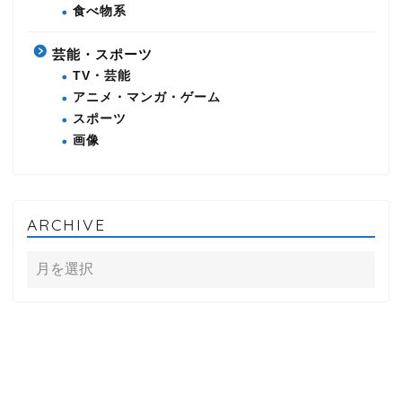
食べ物系
芸能・スポーツ
TV・芸能
アニメ・マンガ・ゲーム
スポーツ
画像
ARCHIVE