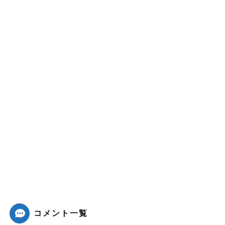
コメント一覧