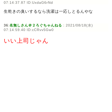
07:14:37.87 ID:UxdaG6rNd
生乾きの臭いするなら洗濯は一応しとるんやな
36:
名無しさん＠２ろぐちゃんねる
:
2021/08/18(水)
07:14:59.40 ID:cCRvv5Gw0
いい上司じゃん