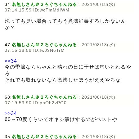
34:
名無しさん＠２ろぐちゃんねる
:
2021/08/18(水)
07:14:15.59 ID:wcTmMdIWM
洗っても臭い場合ってもう煮沸消毒するしかないん
か？
47:
名無しさん＠２ろぐちゃんねる
:
2021/08/18(水)
07:16:38.59 ID:fwJ9N6TrM
>>34
今の季節ならちゃんと晴れの日に干せば匂いとれるや
ろ
それでも取れないなら煮沸したほうがええやろな
68:
名無しさん＠２ろぐちゃんねる
:
2021/08/18(水)
07:19:53.90 ID:pnOb2vPG0
>>34
60～70度くらいでオキシ漬けするのがベストや
35:
名無しさん＠２ろぐちゃんねる
:
2021/08/18(水)