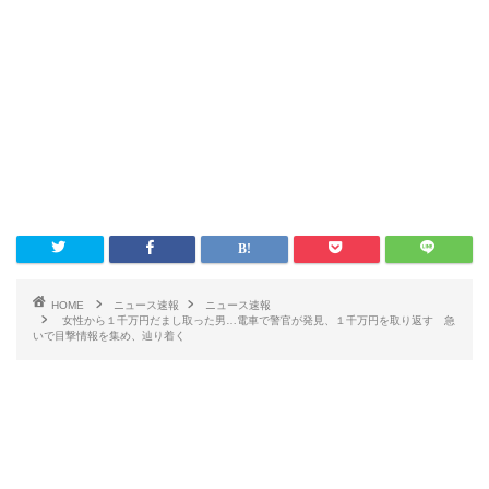
HOME
ニュース速報
ニュース速報
女性から１千万円だまし取った男…電車で警官が発見、１千万円を取り返す 急
いで目撃情報を集め、辿り着く