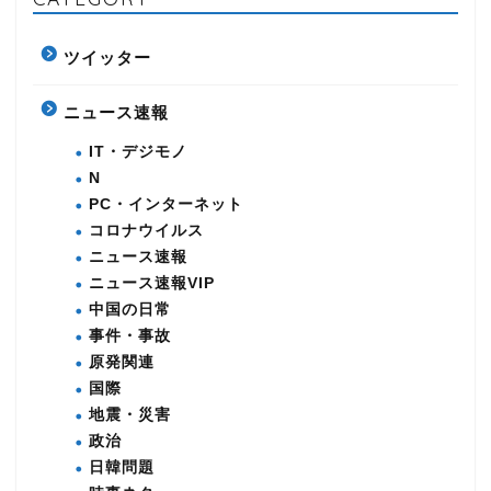
ツイッター
ニュース速報
IT・デジモノ
N
PC・インターネット
コロナウイルス
ニュース速報
ニュース速報VIP
中国の日常
事件・事故
原発関連
国際
地震・災害
政治
日韓問題