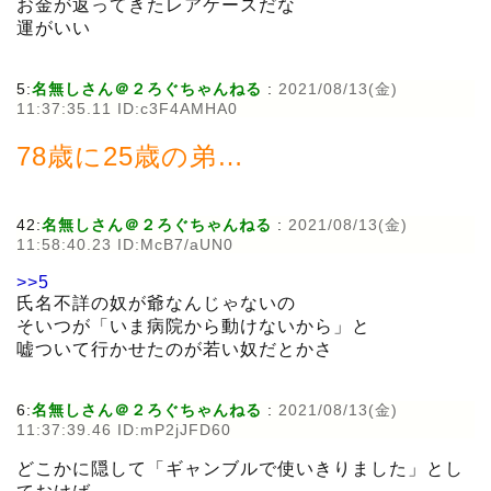
お金が返ってきたレアケースだな
運がいい
5:
名無しさん＠２ろぐちゃんねる
:
2021/08/13(金)
11:37:35.11 ID:c3F4AMHA0
78歳に25歳の弟…
42:
名無しさん＠２ろぐちゃんねる
:
2021/08/13(金)
11:58:40.23 ID:McB7/aUN0
>>5
氏名不詳の奴が爺なんじゃないの
そいつが「いま病院から動けないから」と
嘘ついて行かせたのが若い奴だとかさ
6:
名無しさん＠２ろぐちゃんねる
:
2021/08/13(金)
11:37:39.46 ID:mP2jJFD60
どこかに隠して「ギャンブルで使いきりました」とし