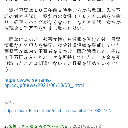
逮捕容疑は１０日午前８時半ごろから数回、氏名不
詳の者と共謀し、秩父市の女性（７８）方に弟を名乗
り「病院でバッグがなくなった」などと電話。女性か
ら現金１千万円をだまし取った疑い。
同署によると、被害女性から通報を受けた後、目撃
情報などで犯人を特定。秩父鉄道沿線を警戒していた
警察官が車内で不審者を見つけ、職務質問した。男は
１千万円が入ったバッグを所持していた。「お金を受
け取ったことは間違いない」と容疑を認めているとい
う。
https://www.saitama-
np.co.jp/news/2021/08/13/03_.html
元スレ
https://asahi.5ch.net/test/read.cgi/newsplus/1628822147/
2:
名無しさん＠２ろぐちゃんねる
:
2021/08/13(金)