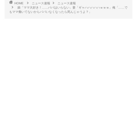
HOME
ニュース速報
ニュース速報
娘「ママ大好き！……パパはいらない」妻「ギャハハハハハｗｗｗ」俺「……で
もママ働いてないからパパいなくなったら死んじゃうよ？」