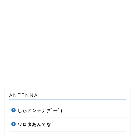
ANTENNA
しぃアンテナ(*ﾟーﾟ)
ワロタあんてな