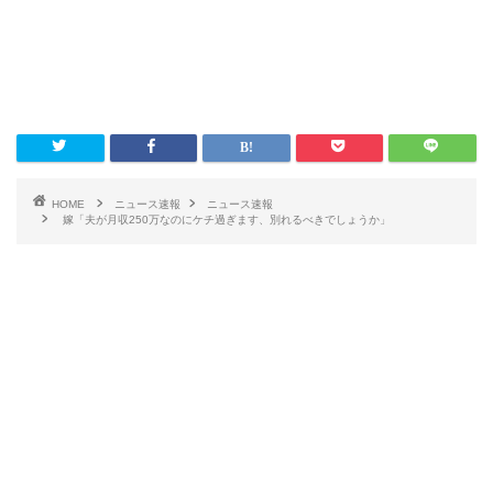
HOME
ニュース速報
ニュース速報
嫁「夫が月収250万なのにケチ過ぎます、別れるべきでしょうか」