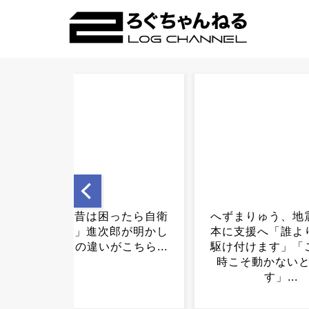
へずまりゅう、地震受け熊
山形マット事件か
本に支援へ「誰よりも早く
元少年「賠償金払
駆け付けます」「こういう
い」で遺族ブチギ
時こそ動かないとダメで
す」...