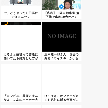
で、どうやったら円高に
【広島】山陽自動車道 落
できるんや？
下物で車約10台がパン
ク ...
ふるさと納税って普通に
玉木雄一郎さん、国会で
働いてたら絶対した方が
突然『ウイスキーが、お
得なん...
好きで...
「コンビニ、馬鹿にすん
ひろゆき、オファーが来
なよ」→あのオーナー夫
ても絶対に断る仕事がこ
婦、不...
ちらｗ...