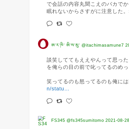
で会話の内容丸聞こえのバカでか
眠れないからさすがに注意した。
ཨ༌ར༌ཁི༌ ཨི༌ས༌མུ༌ @itachimasamune7
2
談笑しててもええやんって思った
を俺らの目の前で叱ってるのめっ
笑ってるのも怒ってるのも俺には
n/statu
…
FS345 @fs345sumitomo
2021-08-28