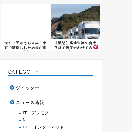
期...
売れっ子ゆうちゃみ、東
【激怒】高速道路の合流
京で家探しした結果が想
路線で速度合わせて合流
像以上...
塞いで...
CATEGORY
ツイッター
ニュース速報
IT・デジモノ
N
PC・インターネット