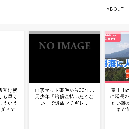
ABOUT
ら33年…
富士山の麓、青木ヶ原樹海
あたし
いたくな
に延長2kmの“石の壁” いっ
飯だっ
レ...
たい誰が何のために？ い
まだ解明されない謎...