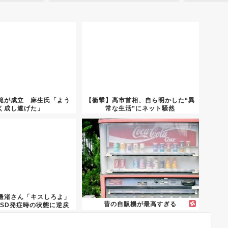
範が成立 麻生氏「よう
【衝撃】高市首相、自ら明かした“異
く成し遂げた」
常な生活”にネット騒然
邊渚さん「キスしろよ」
昔の自販機が最高すぎる
TSD発症時の状態に逆戻
り