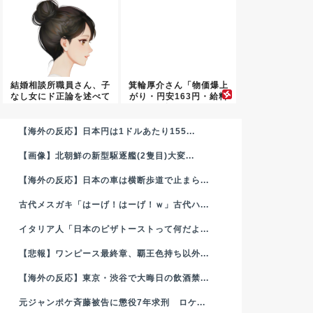
結婚相談所職員さん、子
箕輪厚介さん「物価爆上
なし女にド正論を述べて
がり・円安163円・給料
しまう...
据え...
【海外の反応】日本円は1ドルあたり155...
【画像】北朝鮮の新型駆逐艦(2隻目)大変...
【海外の反応】日本の車は横断歩道で止まら...
古代メスガキ「はーげ！はーげ！ｗ」古代ハ...
イタリア人「日本のピザトーストって何だよ...
【悲報】ワンピース最終章、覇王色持ち以外...
【海外の反応】東京・渋谷で大晦日の飲酒禁...
元ジャンポケ斉藤被告に懲役7年求刑 ロケ...