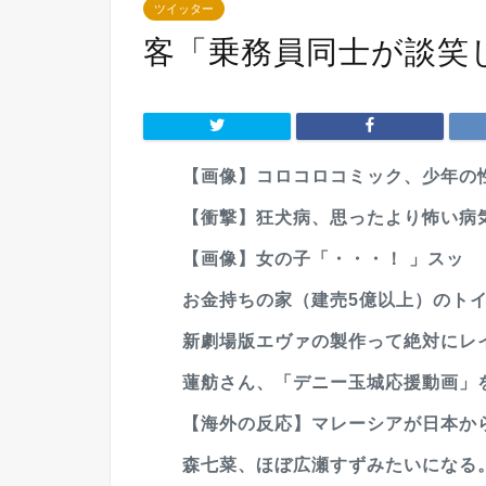
ツイッター
客「乗務員同士が談笑し
【画像】コロコロコミック、少年の性
【衝撃】狂犬病、思ったより怖い病
【画像】女の子「・・・！ 」スッ
お金持ちの家（建売5億以上）のト
新劇場版エヴァの製作って絶対にレ
蓮舫さん、「デニー玉城応援動画」を
【海外の反応】マレーシアが日本から
森七菜、ほぼ広瀬すずみたいになる