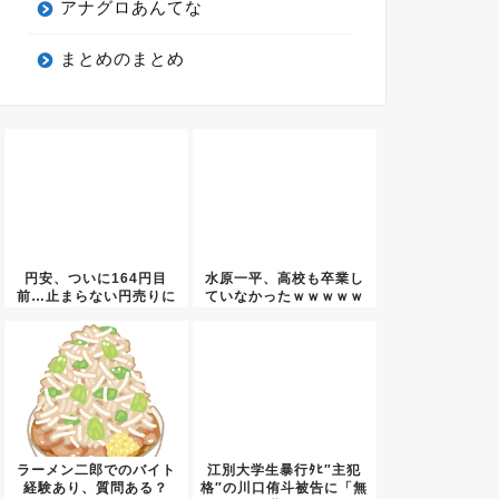
アナグロあんてな
まとめのまとめ
円安、ついに164円目
水原一平、高校も卒業し
前…止まらない円売りに
ていなかったｗｗｗｗｗ
騒然ｗ...
ｗｗｗ...
ラーメン二郎でのバイト
江別大学生暴行ﾀﾋ″主犯
経験あり、質問ある？
格″の川口侑斗被告に「無