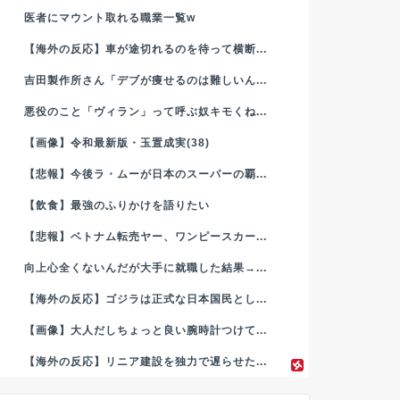
医者にマウント取れる職業一覧w
【海外の反応】車が途切れるのを待って横断...
吉田製作所さん「デブが痩せるのは難しいん...
悪役のこと「ヴィラン」って呼ぶ奴キモくね...
【画像】令和最新版・玉置成実(38)
【悲報】今後ラ・ムーが日本のスーパーの覇...
【飲食】最強のふりかけを語りたい
【悲報】ベトナム転売ヤー、ワンピースカー...
向上心全くないんだが大手に就職した結果→...
【海外の反応】ゴジラは正式な日本国民とし...
【画像】大人だしちょっと良い腕時計つけて...
【海外の反応】リニア建設を独力で遅らせた...