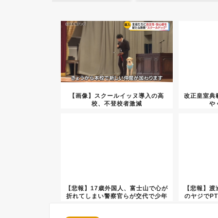
【画像】スクールイッヌ導入の高
改正皇室典
校、不登校者激減
や
【悲報】17歳外国人、富士山で心が
【悲報】渡
折れてしまい警察官らが交代で少年
のヤジでP
を...