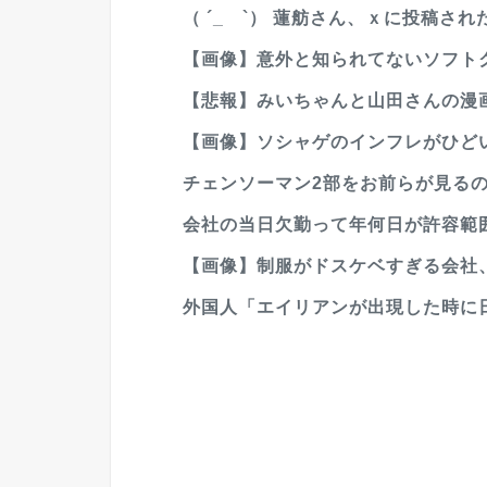
（ ´_ゝ`） 蓮舫さん、ｘに投稿され
【画像】意外と知られてないソフト
【悲報】みいちゃんと山田さんの漫画
【画像】ソシャゲのインフレがひど
チェンソーマン2部をお前らが見る
会社の当日欠勤って年何日が許容範
【画像】制服がドスケベすぎる会社
外国人「エイリアンが出現した時に