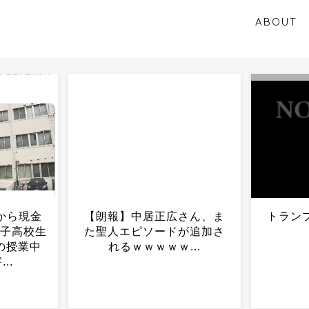
ABOUT
さん、ま
トランプが成し遂げた成果
川口春
が追加さ
教えて...
を支え
...
端・・