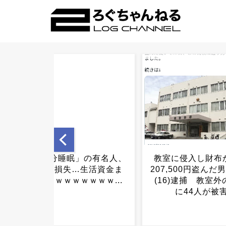
教室に侵入し財布から現金
【朗報】中居正広
207,500円盗んだ男子高校生
た聖人エピソード
(16)逮捕 教室外の授業中
れるｗｗｗｗｗ
に44人が被害...