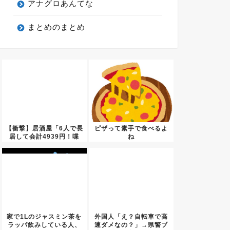
アナグロあんてな
まとめのまとめ
【衝撃】居酒屋「6人で長
ピザって素手で食べるよ
居して会計4939円！喋
ね
り...
家で1Lのジャスミン茶を
外国人「え？自転車で高
ラッパ飲みしている人、
速ダメなの？」→県警ブ