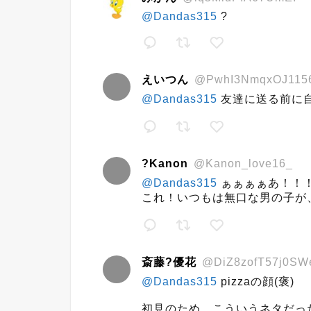
@Dandas315
?
えいつん
@PwhI3NmqxOJ115
@Dandas315
友達に送る前に自
?Kanon
@Kanon_love16_
@Dandas315
ぁぁぁぁあ！！
これ！いつもは無口な男の子が
斎藤?優花
@DiZ8zofT57j0SW
@Dandas315
pizzaの顔(褒)
初見のため こういうネタだっ