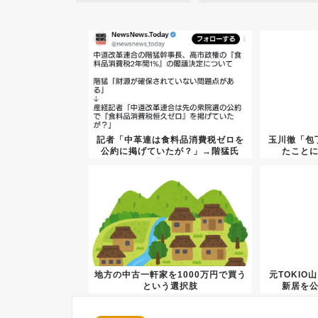
記者「中革連は食料品消費税ゼロを
玉川徹「包
公約に掲げていたが？」→階猛氏
たこと
「それ...
地方の中古一軒家を1000万円で買う
元TOKIO
という選択肢
新居を