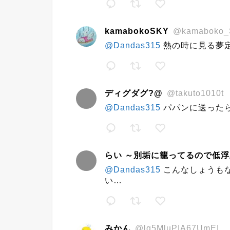
kamabokoSKY
@kamaboko
@Dandas315
熱の時に見る夢
ディグダグ?@
@takuto1010t
@Dandas315
パパンに送ったら
らい ～別垢に籠ってるので低
@Dandas315
こんなしょうも
い…
みかん
@lq5MluPIA67UmEI