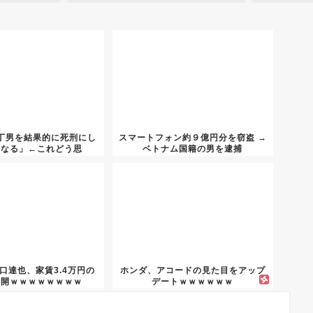
丁男を結果的に死刑にし
スマートフォン約９億円分を窃盗 →
になる」←これどう思
ベトナム国籍の男を逮捕
う？？？
山口達也、家賃3.4万円の
ホンダ、アコードの見た目をアップ
公開ｗｗｗｗｗｗｗｗ
デートｗｗｗｗｗｗ