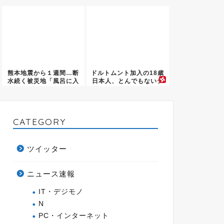
終わ...
チギレ...
熊本地震から１週間…断
ドルトムント加入の18歳
水続く被災地「風呂に入
日本人、とんでもないデ
れない...
ビュ...
CATEGORY
ツイッター
ニュース速報
IT・デジモノ
N
PC・インターネット