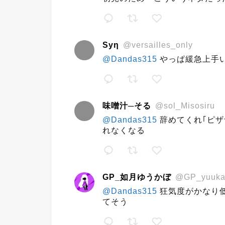
Sуη
@versailles_only
@Dandas315
やっぱ緩急上手
味噌汁─そる
@sol_Misosiru
@Dandas315
辞めてくれ｢ピザ
れなくなる
GP_如月ゆうかぼ
@GP_yuuka
@Dandas315
狂気度がかなり
てそう