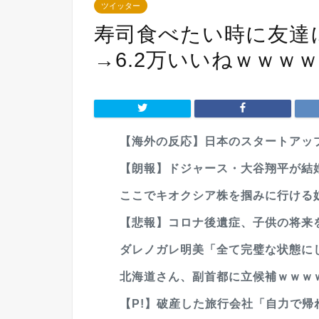
ツイッター
寿司食べたい時に友達
→6.2万いいねｗｗｗ
【海外の反応】日本のスタートアップ
【朗報】ドジャース・大谷翔平が結
ここでキオクシア株を掴みに行ける
【悲報】コロナ後遺症、子供の将来
ダレノガレ明美「全て完璧な状態にし
北海道さん、副首都に立候補ｗｗｗ
【P!】破産した旅行会社「自力で帰れ」