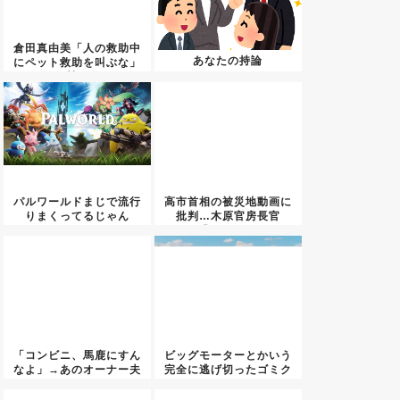
倉田真由美「人の救助中
あなたの持論
にペット救助を叫ぶな」
←賛否...
パルワールドまじで流行
高市首相の被災地動画に
りまくってるじゃん
批判…木原官房長官
「BGMも...
「コンビニ、馬鹿にすん
ビッグモーターとかいう
なよ」→あのオーナー夫
完全に逃げ切ったゴミク
婦、不...
ズ・・...