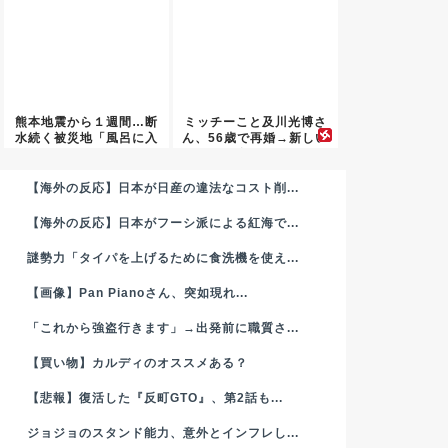
熊本地震から１週間…断
ミッチーこと及川光博さ
水続く被災地「風呂に入
ん、56歳で再婚→新しい
れない...
命ま...
【海外の反応】日本が日産の違法なコスト削...
【海外の反応】日本がフーシ派による紅海で...
謎勢力「タイパを上げるために食洗機を使え...
【画像】Pan Pianoさん、突如現れ...
「これから強盗行きます」→出発前に職質さ...
【買い物】カルディのオススメある？
【悲報】復活した『反町GTO』、第2話も...
ジョジョのスタンド能力、意外とインフレし...