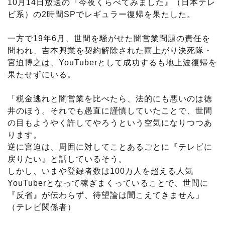
10月14日放送の『今夜くらべてみました』（日本テレ
ビ系）の2時間SPでレギュラー復帰を果たした。
一方で19年6月、世間を騒がせた闇営業問題の責任を
問われ、吉本興業を契約解除された雨上がり決死隊・
宮迫博之は、YouTuberとして成功するも地上波復帰を
果たせずにいる。
「税金逃れと闇営業を比べたら、法的にも悪いのは徳
井のほう。それでも愚直に謹慎していたことで、世間
の目もようやく許してやろうという空気になりつつあ
ります。
逆に宮迫は、周囲に対してことあるごとに『テレビに
戻りたい』と話しているそう。
しかし、いまや登録者数は100万人を超える人気
YouTuberとなって稼ぎまくっていることで、世間に
『反省』が伝わらず、待望論は聞こえてきません」
（テレビ関係者）