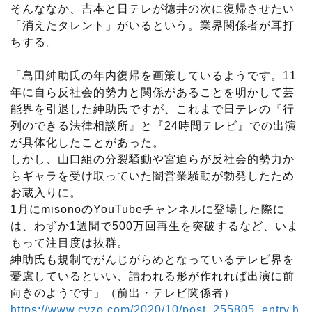
そんななか、吉本と日テレが徳井の次に復帰させたい
「消えたタレント」がいるという。業界関係者が耳打
ちする。
「島田紳助氏の年内復帰を画策しているようです。11
年に自ら反社会的勢力と関係があることを明かして芸
能界を引退した紳助氏ですが、これまで日テレの『行
列のできる法律相談所』と『24時間テレビ』での出演
が具体化したことがあった。
しかし、山口組の分裂騒動や宮迫らが反社会的勢力か
らギャラを受け取っていた闇営業騒動が勃発したため
お蔵入りに。
1月にmisonoのYouTubeチャンネルに登場した際に
は、わずか1週間で500万回再生を突破するなど、いま
もって注目度は抜群。
紳助氏も規制でがんじがらめとなっているテレビ界を
憂慮しているといい、請われる形が作れれば出演に前
向きのようです」（前出・テレビ関係者）
https://www.cyzo.com/2020/10/post_255805_entry.h