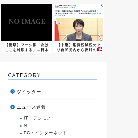
ｗｗｗ
域を...
【衝撃】フーシ派「次は
【中継】消費税減税めぐ
ここを封鎖する」→日本
り自民党内から反対の声
に致命...
相次ぐ...
CATEGORY
ツイッター
ニュース速報
IT・デジモノ
N
PC・インターネット