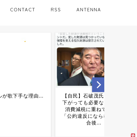
CONTACT
RSS
ANTENNA
】石破茂氏「支持率
５歳の女の子が、犬の散歩
ても必要なことを」
中にサル襲来…逃げても追
減税に重ねて異論
われ負傷...
違反にならない」 会
合後...