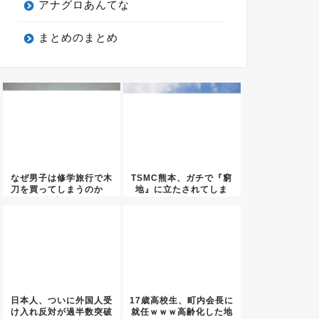
アナグロあんてな
まとめのまとめ
なぜ男子は修学旅行で木
TSMC熊本、ガチで『窮
刀を買ってしまうのか
地』に立たされてしま
学生に...
う・・...
日本人、ついに外国人受
17歳高校生、町内会長に
け入れ反対が過半数突破
就任ｗｗｗ高齢化した地