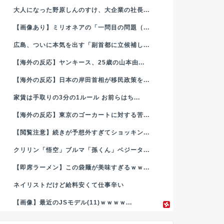
大人になった野原しんのすけ、大企業の社長...
【画像あり】ミリオネアの「一問目の問題（...
広島、ついに本気を出す「副首都に立候補し...
【海外の反応】ヤンキース、25歳の山本由...
【海外の反応】日本の岸田首相が移民政策を...
家賃は手取りの3分の1ルール お前らはち...
【海外の反応】東京のゴーカートに対する苦...
【閲覧注意】続きが予想外すぎてショッキン...
クリリン「悟空」ブルマ「孫くん」ベジータ...
【即席ラーメン】この袋麺が美味すぎるｗｗ...
ネイリストだけど給料安くて仕事辛い
【画像】最近のJSモデル(11)ｗｗｗｗ...