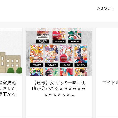
ABOUT
一味、明
アイドルが歌下手な理由...
【自民
ｗｗｗｗ
下がっ
..
消費
「公約