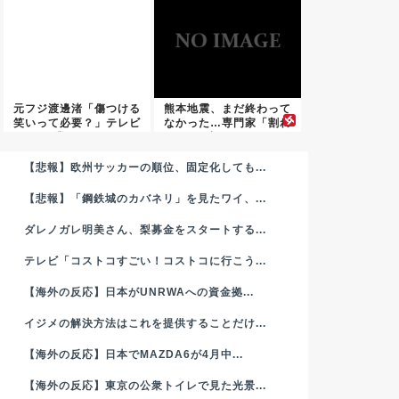
元フジ渡邊渚「傷つける
熊本地震、まだ終わって
笑いって必要？」テレビ
なかった…専門家「割れ
業界の...
残りが...
【悲報】欧州サッカーの順位、固定化しても...
【悲報】「鋼鉄城のカバネリ」を見たワイ、...
ダレノガレ明美さん、梨募金をスタートする...
テレビ「コストコすごい！コストコに行こう...
【海外の反応】日本がUNRWAへの資金拠...
イジメの解決方法はこれを提供することだけ...
【海外の反応】日本でMAZDA6が4月中...
【海外の反応】東京の公衆トイレで見た光景...