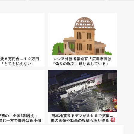
家賃８万円台→１２万円
ロシア外務省報道官「広島市長は
民「とても払えない」
『偽りの呪文』繰り返している」
平和宣...
が初の「全国3割超え」
熊本地震巡るデマがＳＮＳで拡散…
進む一方で郊外は縮小傾
偽の画像や動画の投稿もあり得る 確
向
信...