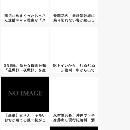
踏切止めまくったおっさ
長岡花火、最終新幹線に
ん逮捕ｗｗｗ理由が「ス
乗り切れない客が続出し
トレス...
た結果...
SNS民、新たな顔面分類
駅トイレから「ﾀﾋぬﾀﾋぬ
「昼職顔・夜職顔」を生
ー！」絶叫…中から出て
み出...
き...
【画像】女さん「キモい
米空軍兵長、沖縄で下半
おぢが着てる服一覧がこ
身露出し現行犯逮捕…酒
ちら」
に酔っ...