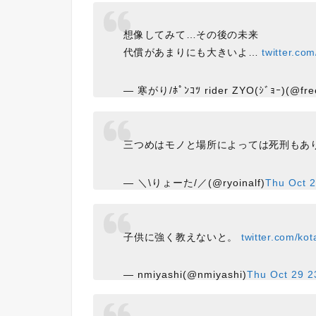
想像してみて…その後の未来
代償があまりにも大きいよ…
twitter.co
— 寒がり/ﾎﾟﾝｺﾂ rider ZYO(ｼﾞｮｰ)(@fre
三つめはモノと場所によっては死刑もあ
— ＼\りょーた/／(@ryoinalf)
Thu Oct 
子供に強く教えないと。
twitter.com/ko
— nmiyashi(@nmiyashi)
Thu Oct 29 2