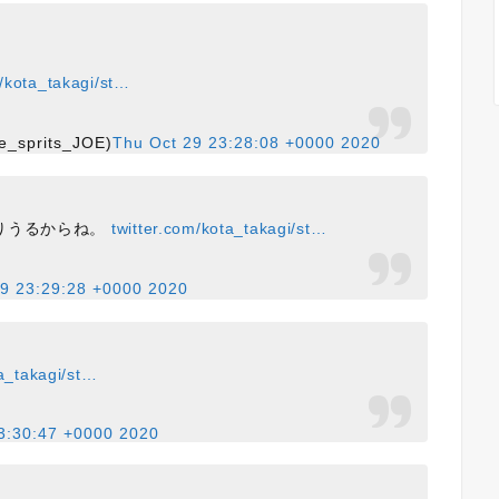
m/kota_takagi/st…
e_sprits_JOE)
Thu Oct 29 23:28:08 +0000 2020
りうるからね。
twitter.com/kota_takagi/st…
29 23:29:28 +0000 2020
ta_takagi/st…
3:30:47 +0000 2020