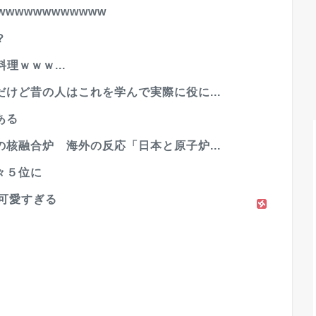
wwwwwwwwwww
？
理ｗｗｗ...
けど昔の人はこれを学んで実際に役に...
ある
核融合炉 海外の反応「日本と原子炉...
々５位に
、可愛すぎる