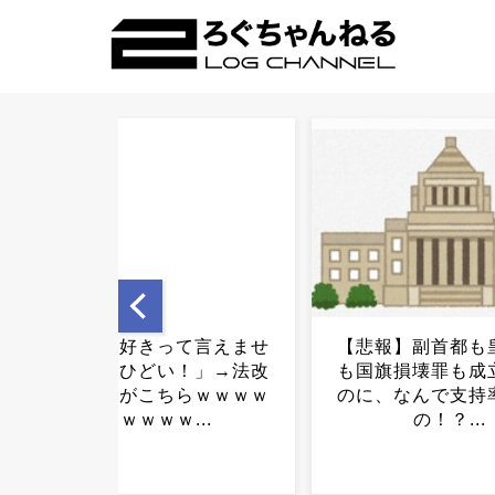
【悲報】副首都も皇室典範
【速報】麦わらの
も国旗損壊罪も成立させた
暗が分かれるｗｗ
のに、なんで支持率下がる
ｗｗｗｗｗｗ.
の！？...