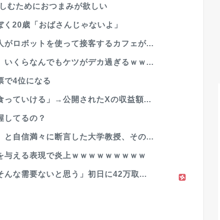
楽しむためにおつまみが欲しい
ぼく20歳「おばさんじゃないよ」
がロボットを使って接客するカフェが...
いくらなんでもケツがデカ過ぎるｗｗ...
票で4位になる
っていける」→公開されたXの収益額...
握してるの？
と自信満々に断言した大学教授、その...
を与える表現で炎上ｗｗｗｗｗｗｗｗｗ
んな需要ないと思う」初日に42万取...