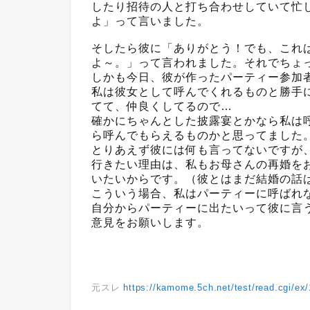
したり招待の人と打ち合わせしていて忙
よ」って言いました。
そしたら彼に「ありがとう！でも、これ
よ～。」って言われました。それでちょ
しかも今日、彼が作ったパーティー参加
私は彼女として呼んでくれるものと勝手
てて、仲良くしてるので…
確かにちゃんとした披露宴とかなら私は
ら呼んでもらえるものかと思ってました
とりあえず彼には何も言ってないですが
行きたい理由は、私もお母さんの再婚を
いたいからです。（彼とはまだ結婚の話
こういう場合、私はパーティーに呼ばれ
自分からパーティーに出たいって彼に言
意見をお願いします。
元スレ
https://kamome.5ch.net/test/read.cgi/ex