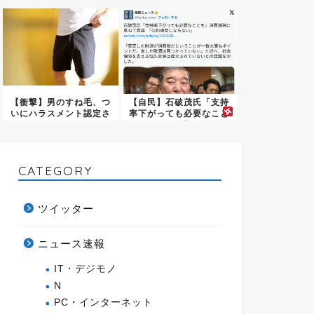
ｗｗｗ...
ないの...
【衝撃】男のすね毛、つ
【自民】石破茂氏「支持
いにハラスメント認定さ
率下がっても必要なこと
れ始め...
を」消...
CATEGORY
ツイッター
ニュース速報
IT・デジモノ
N
PC・インターネット