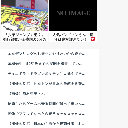
「少年ジャンプ」逝く。
人気バンドマンさん「痴
発行部数が全盛期の6分の
漢は絶対許さない！」
1以...
→「性的...
エルデンリング久し振りにやりたいから絶妙...
冨樫先生、50話先までの展開を構想してい...
チュニドラ（ドラゴンポケモン）←覚えてそ...
【海外の反応】ヒルトンが日本の旅館を攻撃...
【画像】稲村亜美さん
結婚したらゲーム出来る時間が減って辛いん...
画像でフフッてなったら寝ろｗｗｗｗｗｗｗ...
【海外の反応】日本の弁当から細菌検出、4...