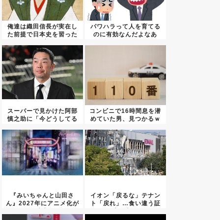
俺達は織田信長が実在し
パワハラって人を育てる
た前提で日本史を習った
のに有効なんだよなあ
が、実...
スーパーで見かけた阿部
コンビニで16時間息を潜
慎之助に「今どうしてる
めていた男、見つかるｗ
のか」...
ｗｗ
『みいちゃんと山田さ
イオン「戻るな」テナン
ん』2027年にアニメ化が
ト「戻れ」…食い違う証
決定
言が判...