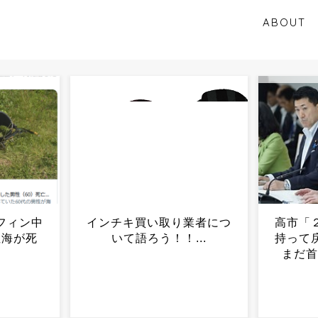
ABOUT
業者につ
高市「２年後、私が責任を
【速報
..
持って戻す」党内「その頃
場、5
まだ首相のつもり？」...