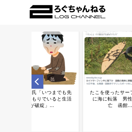
たこを使ったサーフィン中
インチキ買い取り
に海に転落 男性海が死
いて語ろう！！.
亡 函館...