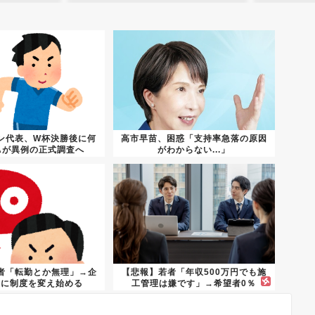
ン代表、W杯決勝後に何
高市早苗、困惑「支持率急落の原因
FAが異例の正式調査へ
がわからない...」
者「転勤とか無理」→企
【悲報】若者「年収500万円でも施
いに制度を変え始める
工管理は嫌です」→希望者0％