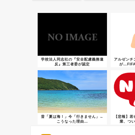
学校法人同志社の『安全配慮義務違
アルゼンチ
反』第三者委が認定
が…FI
昔「夏は海！」今「行きません」←
【悲報】若
こうなった理由…
業、つ