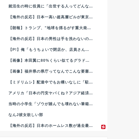
就活生の時に役員に「出世する人ってどんな...
【海外の反応】日本一高い超高層ビルが東京...
【朗報】トランプ、"地球を揺るがす重大発...
【海外の反応】日本の男性は手を洗わないの...
【P!】俺「もうちょいで閉店か、店員さん...
【画像】本田翼に80%くらい似てるグラド...
【画像】福井県の県庁ってなんでこんな要塞...
【ミドリムシ】配達中でもお構いなしに「駐...
アメリカ「日本の円安ヤバくね？アジア経済...
当時の小学生「ゾウが踏んでも壊れない筆箱...
なんJ彼女欲しい部
【海外の反応】日本のホームレス数が過去最...