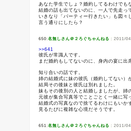
あなた学生でしょ？婚約してるわけでも
結婚の話も出てないのに、一人で先走っ
いきなり「パーティー行きたい」も図々
言う通りにしたら？
650:
名無しさん＠２ろぐちゃんねる
:
2011/04
>>641
彼氏が常識人です。
まだ婚約もしてないのに、身内の宴に出
知り合いの話です。
姉の結婚式に妹の彼氏（婚約してない）
結局その後妹と彼氏は別れました。
妹もその後別の人と結婚しましたが、姉
元彼が集合写真等でことごとく一緒に写
結婚式の写真なので捨てるわけにもいか
見るたびに複雑な心境だそうです。
651:
名無しさん＠２ろぐちゃんねる
:
2011/04