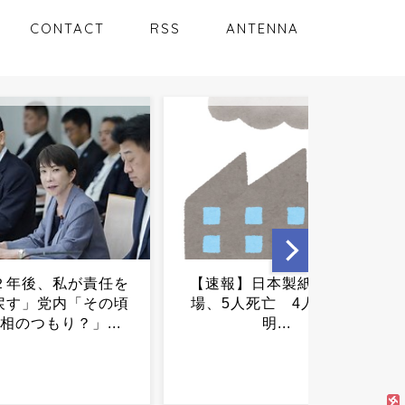
CONTACT
RSS
ANTENNA
】日本製紙 八代工
BBQ客、ゴミも炭も放置…
人死亡 4人安否不
河川敷がとんでもない状態
明...
に...