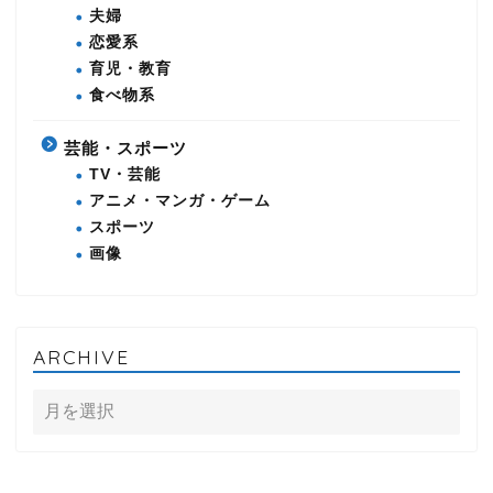
夫婦
恋愛系
育児・教育
食べ物系
芸能・スポーツ
TV・芸能
アニメ・マンガ・ゲーム
スポーツ
画像
ARCHIVE