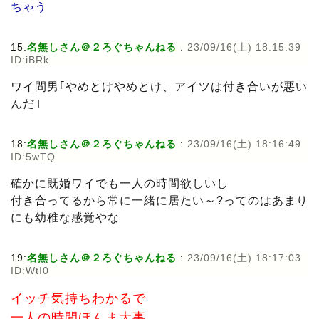
ちゃう
15:
名無しさん＠２ろぐちゃんねる
:
23/09/16(土) 18:15:39
ID:iBRk
ワイ間男｢やめとけやめとけ、アイツは付き合いが悪い
んだ｣
18:
名無しさん＠２ろぐちゃんねる
:
23/09/16(土) 18:16:49
ID:5wTQ
確かに既婚ワイでも一人の時間欲しいし
付き合ってるから常に一緒に居たい～?ってのはあまり
にも幼稚な感覚やな
19:
名無しさん＠２ろぐちゃんねる
:
23/09/16(土) 18:17:03
ID:WtI0
イッチ気持ちわかるで
一人の時間ほんま大事