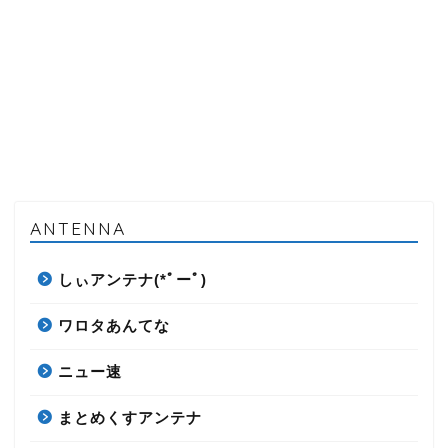
ANTENNA
しぃアンテナ(*ﾟーﾟ)
ワロタあんてな
ニュー速
まとめくすアンテナ