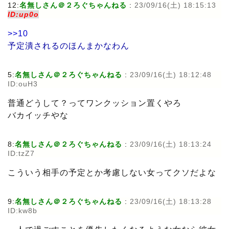
12:
名無しさん＠２ろぐちゃんねる
:
23/09/16(土) 18:15:13
ID:up0o
>>10
予定潰されるのほんまかなわん
5:
名無しさん＠２ろぐちゃんねる
:
23/09/16(土) 18:12:48
ID:ouH3
普通どうして？ってワンクッション置くやろ
バカイッチやな
8:
名無しさん＠２ろぐちゃんねる
:
23/09/16(土) 18:13:24
ID:tzZ7
こういう相手の予定とか考慮しない女ってクソだよな
9:
名無しさん＠２ろぐちゃんねる
:
23/09/16(土) 18:13:28
ID:kw8b