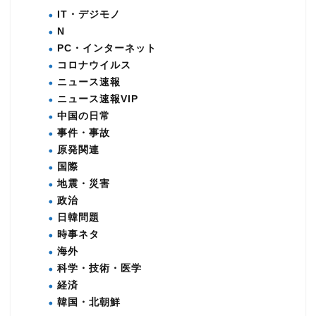
IT・デジモノ
N
PC・インターネット
コロナウイルス
ニュース速報
ニュース速報VIP
中国の日常
事件・事故
原発関連
国際
地震・災害
政治
日韓問題
時事ネタ
海外
科学・技術・医学
経済
韓国・北朝鮮