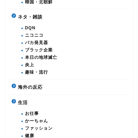
韓国・北朝鮮
ネタ・雑談
DQN
ニコニコ
バカ発見器
ブラック企業
本日の地球滅亡
炎上
趣味・流行
海外の反応
生活
お仕事
かーちゃん
ファッション
健康