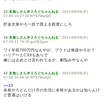
32:
名無しさん＠２ろぐちゃんねる
:
2021/08/09(月)
07:49:10.27 ID:NT97MwiQ0
貯金次第やろ一括で買える程度にしろ
33:
名無しさん＠２ろぐちゃんねる
:
2021/08/09(月)
07:49:21.78 ID:guOEJjywr
ワイ年収700万円なんやが、プラドは無謀やろか？
ハリアーとCX8もありで
嫁には止めとけ言われてるが、劇悩み中なんや
42:
名無しさん＠２ろぐちゃんねる
:
2021/08/09(月)
07:50:34.86 ID:NT97MwiQ0
>>33
余裕やろどんだけ月の生活に余裕があるかは知らんけ
ど普通はいける