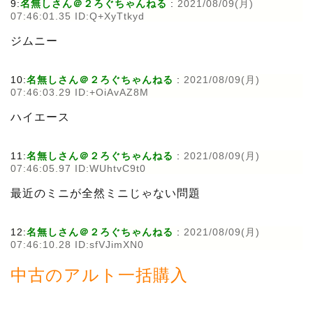
9:
名無しさん＠２ろぐちゃんねる
:
2021/08/09(月)
07:46:01.35 ID:Q+XyTtkyd
ジムニー
10:
名無しさん＠２ろぐちゃんねる
:
2021/08/09(月)
07:46:03.29 ID:+OiAvAZ8M
ハイエース
11:
名無しさん＠２ろぐちゃんねる
:
2021/08/09(月)
07:46:05.97 ID:WUhtvC9t0
最近のミニが全然ミニじゃない問題
12:
名無しさん＠２ろぐちゃんねる
:
2021/08/09(月)
07:46:10.28 ID:sfVJimXN0
中古のアルト一括購入