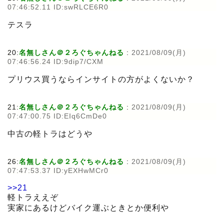
07:46:52.11 ID:swRLCE6R0
テスラ
20:
名無しさん＠２ろぐちゃんねる
:
2021/08/09(月)
07:46:56.24 ID:9dip7/CXM
プリウス買うならインサイトの方がよくないか？
21:
名無しさん＠２ろぐちゃんねる
:
2021/08/09(月)
07:47:00.75 ID:EIq6CmDe0
中古の軽トラはどうや
26:
名無しさん＠２ろぐちゃんねる
:
2021/08/09(月)
07:47:53.37 ID:yEXHwMCr0
>>21
軽トラええぞ
実家にあるけどバイク運ぶときとか便利や