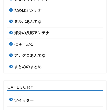
だめぽアンテナ
ヌルポあんてな
海外の反応アンテナ
にゅーぷる
アナグロあんてな
まとめのまとめ
CATEGORY
ツイッター