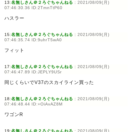
13:
名無しさん＠２ろぐちゃんねる
:
2021/08/09(月)
07:46:30.36 ID:2TmnTtP60
ハスラー
15:
名無しさん＠２ろぐちゃんねる
:
2021/08/09(月)
07:46:35.74 ID:9uhrT5wA0
フィット
17:
名無しさん＠２ろぐちゃんねる
:
2021/08/09(月)
07:46:47.89 ID:JEPLY9USr
同じくらいでV37のスカイライン買った
18:
名無しさん＠２ろぐちゃんねる
:
2021/08/09(月)
07:46:48.44 ID:+OiAvAZ8M
ワゴンR
19:
名無しさん＠２ろぐちゃんねる
:
2021/08/09(月)