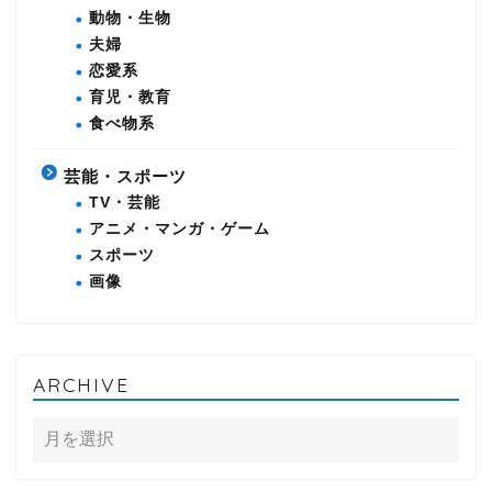
動物・生物
夫婦
恋愛系
育児・教育
食べ物系
芸能・スポーツ
TV・芸能
アニメ・マンガ・ゲーム
スポーツ
画像
ARCHIVE