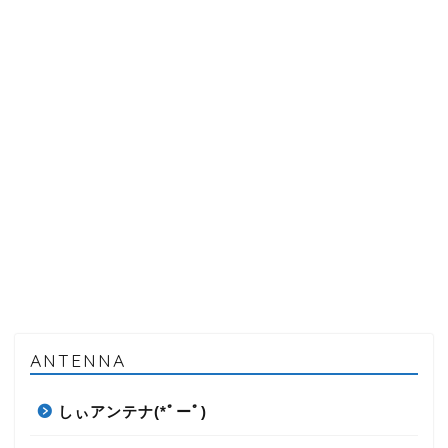
ANTENNA
しぃアンテナ(*ﾟーﾟ)