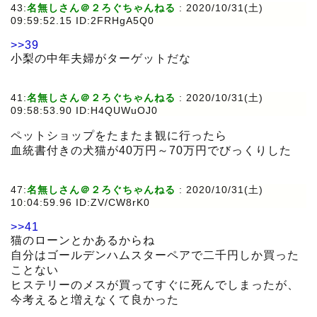
43:
名無しさん＠２ろぐちゃんねる
:
2020/10/31(土)
09:59:52.15 ID:2FRHgA5Q0
>>39
小梨の中年夫婦がターゲットだな
41:
名無しさん＠２ろぐちゃんねる
:
2020/10/31(土)
09:58:53.90 ID:H4QUWuOJ0
ペットショップをたまたま観に行ったら
血統書付きの犬猫が40万円～70万円でびっくりした
47:
名無しさん＠２ろぐちゃんねる
:
2020/10/31(土)
10:04:59.96 ID:ZV/CW8rK0
>>41
猫のローンとかあるからね
自分はゴールデンハムスターペアで二千円しか買った
ことない
ヒステリーのメスが買ってすぐに死んでしまったが、
今考えると増えなくて良かった