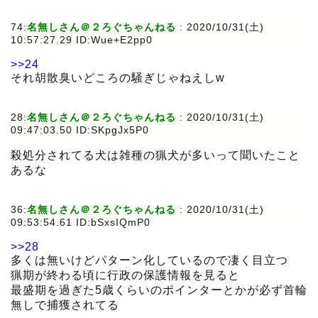
74:
名無しさん＠２ろぐちゃんねる
:
2020/10/31(土)
10:57:27.29 ID:Wue+E2pp0
>>24
それ胡散臭いどころの騒ぎじゃねえしw
28:
名無しさん＠２ろぐちゃんねる
:
2020/10/31(土)
09:47:03.50 ID:SKpgJx5P0
殺処分されてる犬は雑種の猟犬が多いって聞いたこと
あるな
36:
名無しさん＠２ろぐちゃんねる
:
2020/10/31(土)
09:53:54.61 ID:bSxsIQmP0
>>28
多くは無いけどパターン化しているので凄く目立つ
猟期が終わる頃に行政の保護情報を見ると
最盛期を過ぎた5歳くらいのポインターとかが必ず首輪
無しで捕獲されてる