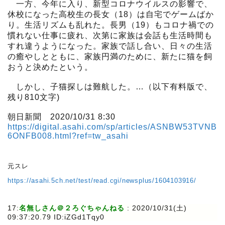
一方、今年に入り、新型コロナウイルスの影響で、
休校になった高校生の長女（18）は自宅でゲームばか
り。生活リズムも乱れた。長男（19）もコロナ禍での
慣れない仕事に疲れ、次第に家族は会話も生活時間も
すれ違うようになった。家族で話し合い、日々の生活
の癒やしとともに、家族円満のために、新たに猫を飼
おうと決めたという。
しかし、子猫探しは難航した。…（以下有料版で、
残り810文字)
朝日新聞 2020/10/31 8:30
https://digital.asahi.com/sp/articles/ASNBW53TVNB
6ONFB008.html?ref=tw_asahi
元スレ
https://asahi.5ch.net/test/read.cgi/newsplus/1604103916/
17:
名無しさん＠２ろぐちゃんねる
:
2020/10/31(土)
09:37:20.79 ID:iZGd1Tqy0