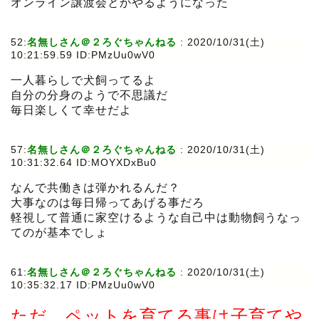
オンライン譲渡会とかやるようになった
52:
名無しさん＠２ろぐちゃんねる
:
2020/10/31(土)
10:21:59.59 ID:PMzUu0wV0
一人暮らしで犬飼ってるよ
自分の分身のようで不思議だ
毎日楽しくて幸せだよ
57:
名無しさん＠２ろぐちゃんねる
:
2020/10/31(土)
10:31:32.64 ID:MOYXDxBu0
なんで共働きは弾かれるんだ？
大事なのは毎日帰ってあげる事だろ
軽視して普通に家空けるような自己中は動物飼うなっ
てのが基本でしょ
61:
名無しさん＠２ろぐちゃんねる
:
2020/10/31(土)
10:35:32.17 ID:PMzUu0wV0
ただ、ペットを育てる事は子育てや