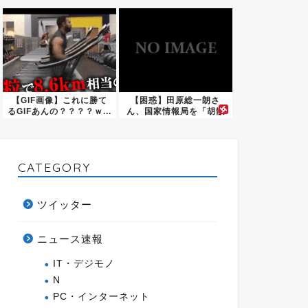
ｗｗｗ...
wwwwwwww
【GIF画像】これに勝て
【困惑】田原総一朗さ
るGIFあんの？？？？ｗ...
ん、国家情報局を「胡散
臭い」と...
CATEGORY
ツイッター
ニュース速報
IT・デジモノ
N
PC・インターネット