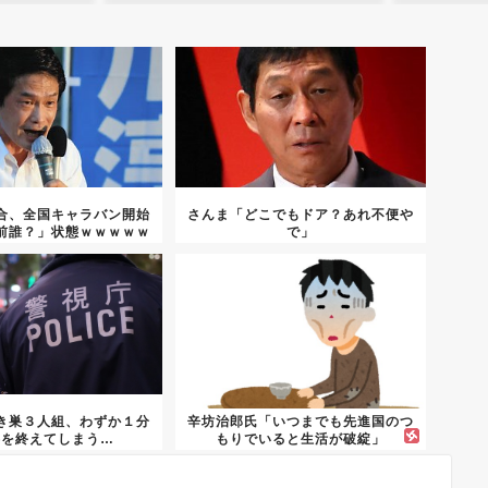
合、全国キャラバン開始
さんま「どこでもドア？あれ不便や
前誰？」状態ｗｗｗｗｗ
で」
き巣３人組、わずか１分
辛坊治郎氏「いつまでも先進国のつ
事を終えてしまう…
もりでいると生活が破綻」