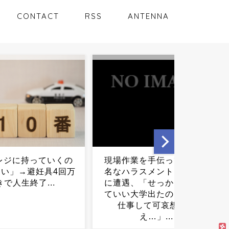
CONTACT
RSS
ANTENNA
業を手伝ってたら有
巡査のマイカーが電柱に衝
ラスメントおじさん
突、安全運転義務違反の疑
、「せっかく勉強し
いで逮 …酒の臭い「何も言
大学出たのにこんな
いたくない」 広島...
して可哀想だね
え…」...