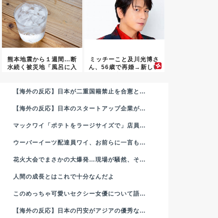
熊本地震から１週間…断
ミッチーこと及川光博さ
水続く被災地「風呂に入
ん、56歳で再婚→新しい
れない...
命ま...
【海外の反応】日本が二重国籍禁止を合憲と...
【海外の反応】日本のスタートアップ企業が...
マックワイ「ポテトをラージサイズで」店員...
ウーバーイーツ配達員ワイ、お前らに一言も...
花火大会でまさかの大爆発…現場が騒然、そ...
人間の成長とはこれで十分なんだよ
このめっちゃ可愛いセクシー女優について語...
【海外の反応】日本の円安がアジアの優秀な...