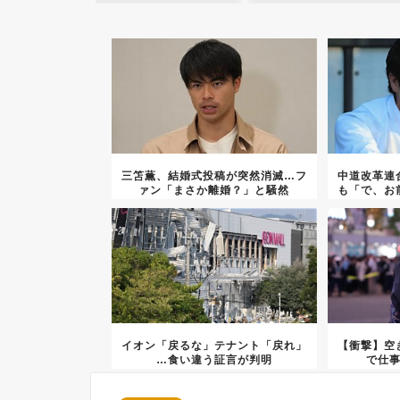
三笘薫、結婚式投稿が突然消滅…フ
中道改革連
ァン「まさか離婚？」と騒然
も「で、お
イオン「戻るな」テナント「戻れ」
【衝撃】空
…食い違う証言が判明
で仕