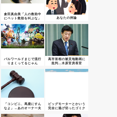
倉田真由美「人の救助中
あなたの持論
にペット救助を叫ぶな」
←賛否...
パルワールドまじで流行
高市首相の被災地動画に
りまくってるじゃん
批判…木原官房長官
「BGMも...
「コンビニ、馬鹿にすん
ビッグモーターとかいう
なよ」→あのオーナー夫
完全に逃げ切ったゴミク
婦、不...
ズ・・...