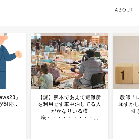
ABOUT
て避難所
教師「レジに持っていくの
現場作
してる人
恥ずかしい」→避妊具4回万
名なハ
る模
引きで人生終了...
に遭遇
・...
ていい
仕事