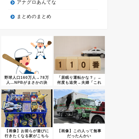
アナグロあんてな
まとめのまとめ
野球人口160万人→78万
「居眠り運転かな？」→
人…NPBがまさかの決
何度も追突→夫婦「これ
断...
は事故...
【画像】お前らが遊びに
【画像】この人って無事
行きたくなる家がこちら
だったんかい