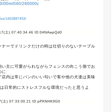
k00/00m/040/280000c
plus/1602887453/
17(土) 07:40:34.46 ID:04NAwpQd0
ーナーでドリンクだけの時は仕切りのないテーブル
飼い主に可愛がられながらフェンスの向こう側でお
のに
ず店内は常にパンのいい匂いで客や他の犬達は美味
には日常的にストレスフルな環境だったと思うよ
7(土) 07:33:00.21 ID:pPKNHK9G0