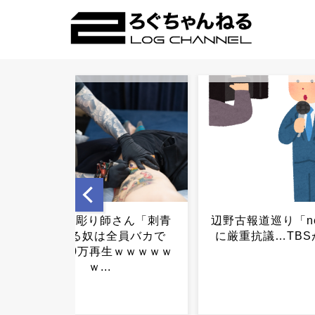
辺野古報道巡り「news23」
【謎】熊本であえ
に厳重抗議…TBSが対応...
を利用せず車中泊
がかなりい
様・・・・・・・・