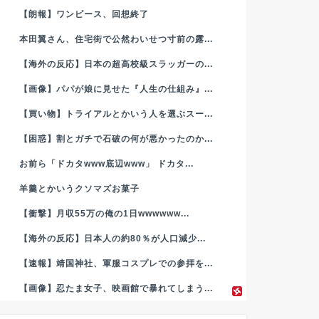
【朗報】ワンピース、回想終了
本田翼さん、住宅街で公然わいせつ寸前の露...
【海外の反応】日本の超高校級スラッガーの...
【画像】パパが娘に見せた『人生の仕組み』...
【買い物】トライアルとかいう人を選ぶスー...
【困惑】割とガチで石破の何が悪かったのか...
お前ら「ドカタwww底辺www」 ドカタ...
羊羹とかいうクソマズお菓子
【衝撃】月収55万の俺の1日wwwwww...
【海外の反応】日本人の約80％が人口減少...
【速報】靖国神社、軍服コスプレでの参拝を...
【画像】忍たま女子、映画館で暴れてしまう...