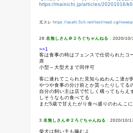
https://mainichi.jp/articles/20201016/
元スレ
https://asahi.5ch.net/test/read.cgi/news
28:
名無しさん＠２ろぐちゃんねる
:
2020/10/
>>1
客は食事の時はフェンスで仕切られたコ
席
小型～大型犬まで同伴可
客に連れてこられた見知らぬわんこ達が
やつや食事の分け前とか貰ったりしてる
自分の飼い主は店で忙しく構ってもらえ
しそうなもの食べてる
まだ5歳で甘えたがり食べ盛りのわんこ
3:
名無しさん＠２ろぐちゃんねる
:
2020/10/1
柴犬は飼い主も噛むよ