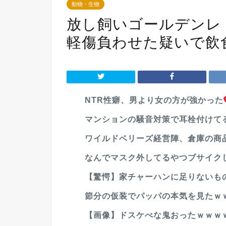
動物・生物
放し飼いゴールデン
軽傷負わせた疑いで飲
NTR性癖、男より女の方が強かった
マンションの騒音対策で耳栓付けてる
ワイルドベリーズ経営陣、倉庫の商品
なんでマスク外してるやつブサイク
【驚愕】家チャーハンに足りないもの、
節分の仮装でパッパの本気を見たｗ
【画像】ドスケべな鬼おったｗｗｗ