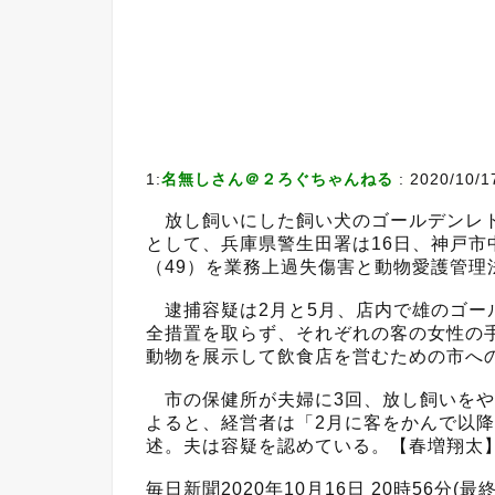
1:
名無しさん＠２ろぐちゃんねる
:
2020/10/1
放し飼いにした飼い犬のゴールデンレト
として、兵庫県警生田署は16日、神戸市
（49）を業務上過失傷害と動物愛護管理
逮捕容疑は2月と5月、店内で雄のゴー
全措置を取らず、それぞれの客の女性の
動物を展示して飲食店を営むための市へ
市の保健所が夫婦に3回、放し飼いをや
よると、経営者は「2月に客をかんで以
述。夫は容疑を認めている。【春増翔太
毎日新聞2020年10月16日 20時56分(最終