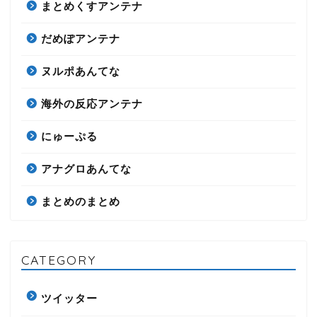
まとめくすアンテナ
だめぽアンテナ
ヌルポあんてな
海外の反応アンテナ
にゅーぷる
アナグロあんてな
まとめのまとめ
CATEGORY
ツイッター