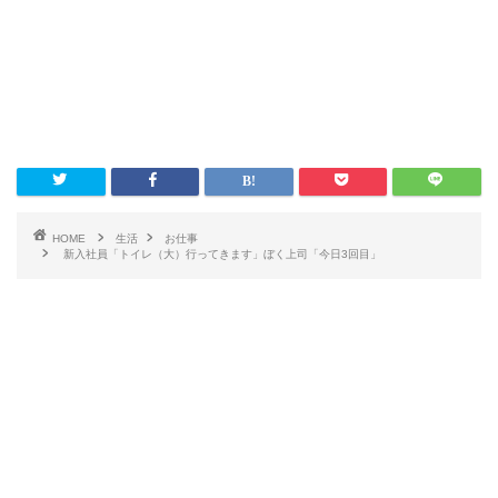
HOME
生活
お仕事
新入社員「トイレ（大）行ってきます」ぼく上司「今日3回目」