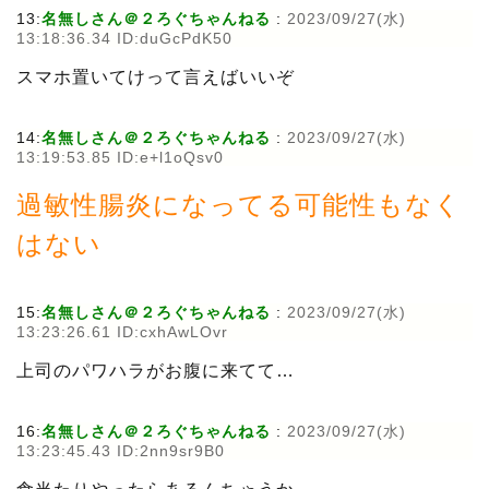
13:
名無しさん＠２ろぐちゃんねる
:
2023/09/27(水)
13:18:36.34 ID:duGcPdK50
スマホ置いてけって言えばいいぞ
14:
名無しさん＠２ろぐちゃんねる
:
2023/09/27(水)
13:19:53.85 ID:e+l1oQsv0
過敏性腸炎になってる可能性もなく
はない
15:
名無しさん＠２ろぐちゃんねる
:
2023/09/27(水)
13:23:26.61 ID:cxhAwLOvr
上司のパワハラがお腹に来てて…
16:
名無しさん＠２ろぐちゃんねる
:
2023/09/27(水)
13:23:45.43 ID:2nn9sr9B0