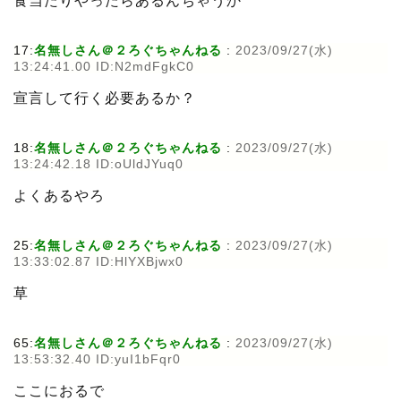
食当たりやったらあるんちゃうか
17:
名無しさん＠２ろぐちゃんねる
:
2023/09/27(水)
13:24:41.00 ID:N2mdFgkC0
宣言して行く必要あるか？
18:
名無しさん＠２ろぐちゃんねる
:
2023/09/27(水)
13:24:42.18 ID:oUldJYuq0
よくあるやろ
25:
名無しさん＠２ろぐちゃんねる
:
2023/09/27(水)
13:33:02.87 ID:HlYXBjwx0
草
65:
名無しさん＠２ろぐちゃんねる
:
2023/09/27(水)
13:53:32.40 ID:yuI1bFqr0
ここにおるで