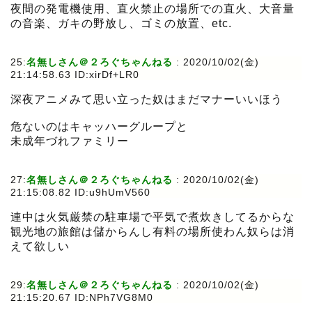
夜間の発電機使用、直火禁止の場所での直火、大音量
の音楽、ガキの野放し、ゴミの放置、etc.
25:
名無しさん＠２ろぐちゃんねる
:
2020/10/02(金)
21:14:58.63 ID:xirDf+LR0
深夜アニメみて思い立った奴はまだマナーいいほう
危ないのはキャッハーグループと
未成年づれファミリー
27:
名無しさん＠２ろぐちゃんねる
:
2020/10/02(金)
21:15:08.82 ID:u9hUmV560
連中は火気厳禁の駐車場で平気で煮炊きしてるからな
観光地の旅館は儲からんし有料の場所使わん奴らは消
えて欲しい
29:
名無しさん＠２ろぐちゃんねる
:
2020/10/02(金)
21:15:20.67 ID:NPh7VG8M0