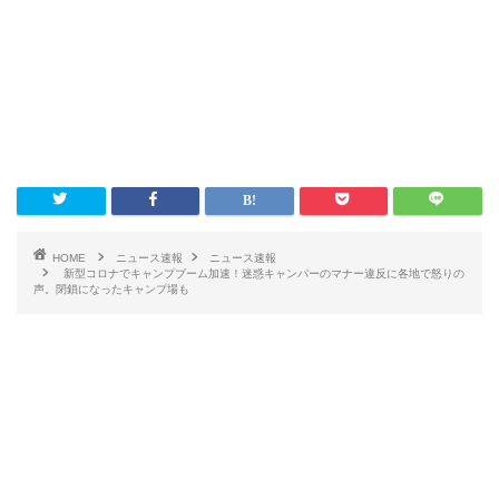
HOME
ニュース速報
ニュース速報
新型コロナでキャンプブーム加速！迷惑キャンパーのマナー違反に各地で怒りの
声。閉鎖になったキャンプ場も