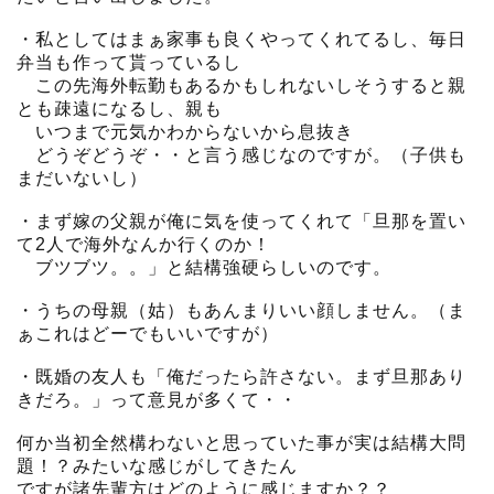
・私としてはまぁ家事も良くやってくれてるし、毎日
弁当も作って貰っているし
この先海外転勤もあるかもしれないしそうすると親
とも疎遠になるし、親も
いつまで元気かわからないから息抜き
どうぞどうぞ・・と言う感じなのですが。（子供も
まだいないし）
・まず嫁の父親が俺に気を使ってくれて「旦那を置い
て2人で海外なんか行くのか！
ブツブツ。。」と結構強硬らしいのです。
・うちの母親（姑）もあんまりいい顔しません。（ま
ぁこれはどーでもいいですが）
・既婚の友人も「俺だったら許さない。まず旦那あり
きだろ。」って意見が多くて・・
何か当初全然構わないと思っていた事が実は結構大問
題！？みたいな感じがしてきたん
ですが諸先輩方はどのように感じますか？？