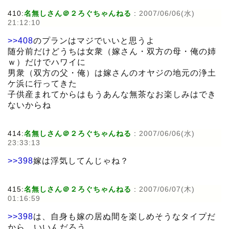
410:
名無しさん＠２ろぐちゃんねる
:
2007/06/06(水)
21:12:10
>>408
のプランはマジでいいと思うよ
随分前だけどうちは女衆（嫁さん・双方の母・俺の姉
ｗ）だけでハワイに
男衆（双方の父・俺）は嫁さんのオヤジの地元の浄土
ケ浜に行ってきた
子供産まれてからはもうあんな無茶なお楽しみはでき
ないからね
414:
名無しさん＠２ろぐちゃんねる
:
2007/06/06(水)
23:33:13
>>398
嫁は浮気してんじゃね？
415:
名無しさん＠２ろぐちゃんねる
:
2007/06/07(木)
01:16:59
>>398
は、自身も嫁の居ぬ間を楽しめそうなタイプだ
から、いいんだろう。