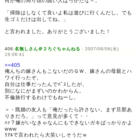
何か俺の周り頭の固い人ばっかだな～。
「掃除はしなくて良いよ私は遊びに行くんだし。でも
生ゴミだけは出してね。」
と言われました。ありがとうございました！
406:
名無しさん＠２ろぐちゃんねる
:
2007/06/06(水)
19:08:41
>>405
俺んちの嫁さんもこないだのＧＷ、嫁さんの母親とハ
ワイ行ったぞ。
自分は仕事だったんでﾊﾟｽしたが。
別になにがまずいのかわからん。
不倫旅行するわけでもねーし。
＞・既婚の友人も「俺だったら許さない。まず旦那あ
りきだろ。」って意見が多くて・・
ﾊｧ？嫁がいなきゃなんにもできないガキばっかりかよ
www
ﾘｱﾙで言われたら大笑いしそうだｗ