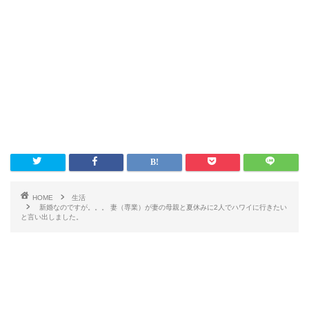
HOME
生活
新婚なのですが。。。 妻（専業）が妻の母親と夏休みに2人でハワイに行きたい
と言い出しました。