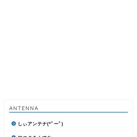
ANTENNA
しぃアンテナ(*ﾟーﾟ)