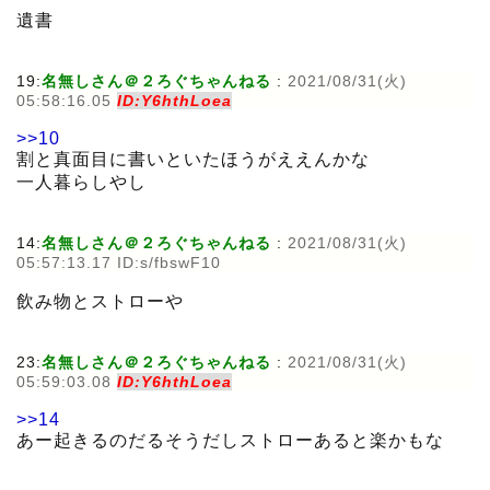
遺書
19:
名無しさん＠２ろぐちゃんねる
:
2021/08/31(火)
05:58:16.05
ID:Y6hthLoea
>>10
割と真面目に書いといたほうがええんかな
一人暮らしやし
14:
名無しさん＠２ろぐちゃんねる
:
2021/08/31(火)
05:57:13.17 ID:s/fbswF10
飲み物とストローや
23:
名無しさん＠２ろぐちゃんねる
:
2021/08/31(火)
05:59:03.08
ID:Y6hthLoea
>>14
あー起きるのだるそうだしストローあると楽かもな