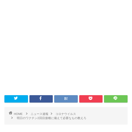
HOME
ニュース速報
コロナウイルス
明日のワクチン2回目接種に備えて必要なもの教えろ