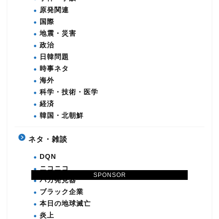
原発関連
国際
地震・災害
政治
日韓問題
時事ネタ
海外
科学・技術・医学
経済
韓国・北朝鮮
ネタ・雑談
DQN
ニコニコ
SPONSOR
バカ発見器
ブラック企業
本日の地球滅亡
炎上