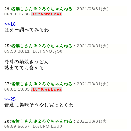
29:
名無しさん＠２ろぐちゃんねる
:
2021/08/31(火)
06:00:05.86
ID:Y6hthLoea
>>18
はえー調べてみるわ
25:
名無しさん＠２ろぐちゃんねる
:
2021/08/31(火)
05:59:38.11 ID:vH5NOvyS0
冷凍の鍋焼きうどん
熱出てても食える
37:
名無しさん＠２ろぐちゃんねる
:
2021/08/31(火)
06:01:13.03
ID:Y6hthLoea
>>25
普通に美味そうやし買っとくわ
28:
名無しさん＠２ろぐちゃんねる
:
2021/08/31(火)
05:59:56.67 ID:sUFOrLoU0