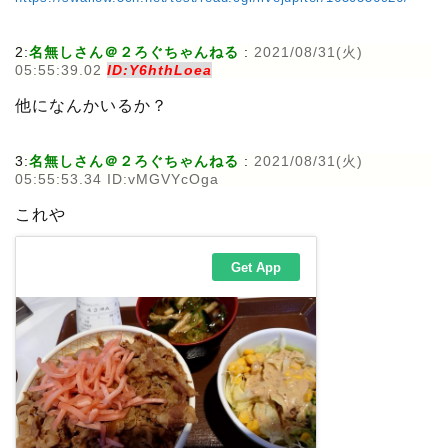
2:
名無しさん＠２ろぐちゃんねる
:
2021/08/31(火)
05:55:39.02
ID:Y6hthLoea
他になんかいるか？
3:
名無しさん＠２ろぐちゃんねる
:
2021/08/31(火)
05:55:53.34 ID:vMGVYcOga
これや