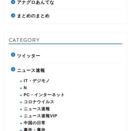
アナグロあんてな
まとめのまとめ
CATEGORY
ツイッター
ニュース速報
IT・デジモノ
N
PC・インターネット
コロナウイルス
ニュース速報
ニュース速報VIP
中国の日常
事件・事故