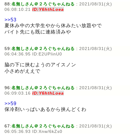
88:
名無しさん＠２ろぐちゃんねる
:
2021/08/31(火)
06:08:10.21
ID:Y6hthLoea
>>53
夏休み中の大学生やから休みたい放題やで
バイト先にも既に連絡済みや
59:
名無しさん＠２ろぐちゃんねる
:
2021/08/31(火)
06:04:36.95 ID:E2UPIinU0
脇の下に挟むようのアイスノン
小さめがええで
96:
名無しさん＠２ろぐちゃんねる
:
2021/08/31(火)
06:09:03.16
ID:Y6hthLoea
>>59
保冷剤いっぱいあるから挟んどくわ
67:
名無しさん＠２ろぐちゃんねる
:
2021/08/31(火)
06:05:36.93 ID:Xnw/6kZs0