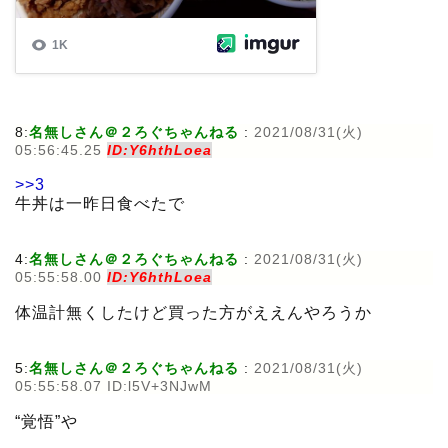
8:
名無しさん＠２ろぐちゃんねる
:
2021/08/31(火)
05:56:45.25
ID:Y6hthLoea
>>3
牛丼は一昨日食べたで
4:
名無しさん＠２ろぐちゃんねる
:
2021/08/31(火)
05:55:58.00
ID:Y6hthLoea
体温計無くしたけど買った方がええんやろうか
5:
名無しさん＠２ろぐちゃんねる
:
2021/08/31(火)
05:55:58.07 ID:l5V+3NJwM
“覚悟”や