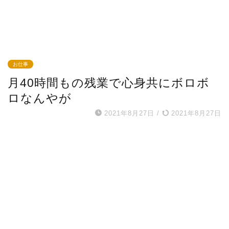
お仕事
月40時間もの残業で心身共にボロボ
ロなんやが
2021年8月27日
/
2021年8月27日