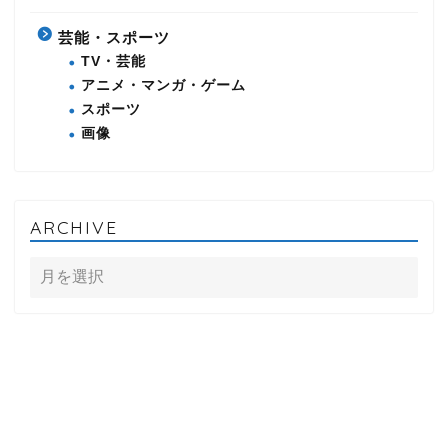
芸能・スポーツ
TV・芸能
アニメ・マンガ・ゲーム
スポーツ
画像
ARCHIVE