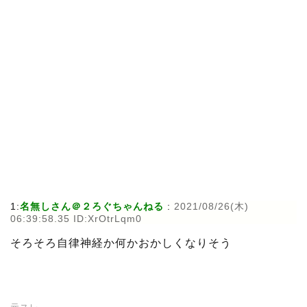
1:
名無しさん＠２ろぐちゃんねる
:
2021/08/26(木)
06:39:58.35 ID:XrOtrLqm0
そろそろ自律神経か何かおかしくなりそう