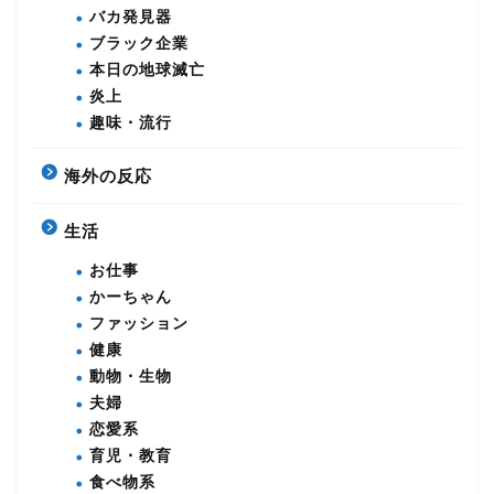
バカ発見器
ブラック企業
本日の地球滅亡
炎上
趣味・流行
海外の反応
生活
お仕事
かーちゃん
ファッション
健康
動物・生物
夫婦
恋愛系
育児・教育
食べ物系