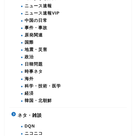
ニュース速報
ニュース速報VIP
中国の日常
事件・事故
原発関連
国際
地震・災害
政治
日韓問題
時事ネタ
海外
科学・技術・医学
経済
韓国・北朝鮮
ネタ・雑談
DQN
ニコニコ