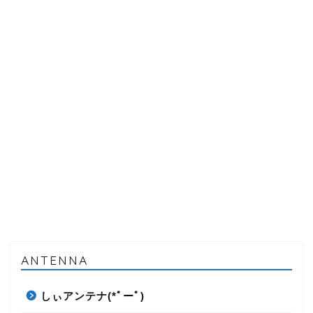
ANTENNA
しぃアンテナ(*ﾟーﾟ)