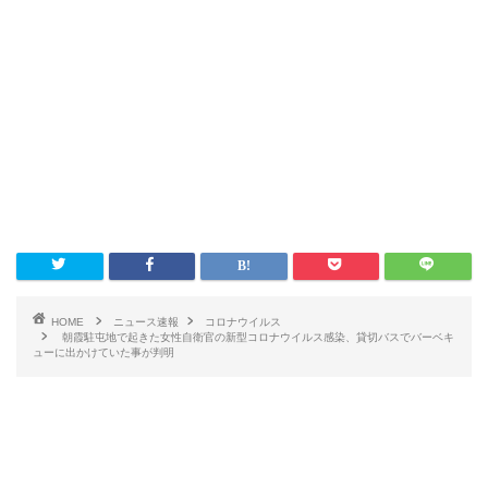
HOME
ニュース速報
コロナウイルス
朝霞駐屯地で起きた女性自衛官の新型コロナウイルス感染、貸切バスでバーベキ
ューに出かけていた事が判明