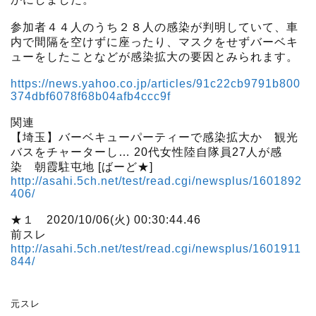
参加者４４人のうち２８人の感染が判明していて、車
内で間隔を空けずに座ったり、マスクをせずバーベキ
ューをしたことなどが感染拡大の要因とみられます。
https://news.yahoo.co.jp/articles/91c22cb9791b800
374dbf6078f68b04afb4ccc9f
関連
【埼玉】バーベキューパーティーで感染拡大か 観光
バスをチャーターし… 20代女性陸自隊員27人が感
染 朝霞駐屯地 [ばーど★]
http://asahi.5ch.net/test/read.cgi/newsplus/1601892
406/
★１ 2020/10/06(火) 00:30:44.46
前スレ
http://asahi.5ch.net/test/read.cgi/newsplus/1601911
844/
元スレ