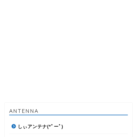
ANTENNA
しぃアンテナ(*ﾟーﾟ)