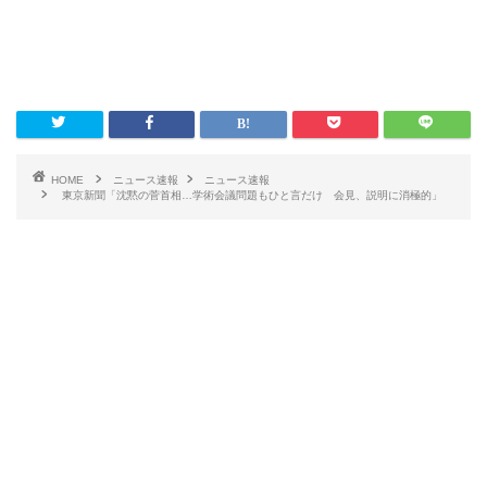
HOME
ニュース速報
ニュース速報
東京新聞「沈黙の菅首相…学術会議問題もひと言だけ 会見、説明に消極的」