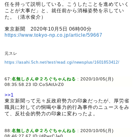
任を持って説明している。こうしたことを進めていく
ことが大事だ」と、就任前から消極姿勢を示してい
た。（清水俊介）
東京新聞 2020年10月5日 06時00分
https://www.tokyo-np.co.jp/article/59667
元スレ
https://asahi.5ch.net/test/read.cgi/newsplus/1601853412/
67:
名無しさん＠２ろぐちゃんねる
:
2020/10/05(月)
08:35:58.23 ID:CoSAtUrZ0
>>1
東京新聞って元々反政府勢力の印象だったが、厚労省
職員に対しての恫喝や暴力的行為事件のニュースをみ
て、反社会的勢力の印象に変わったよ。
88:
名無しさん＠２ろぐちゃんねる
:
2020/10/05(月)
08:46:27.67 ID:/dPwrCJe0