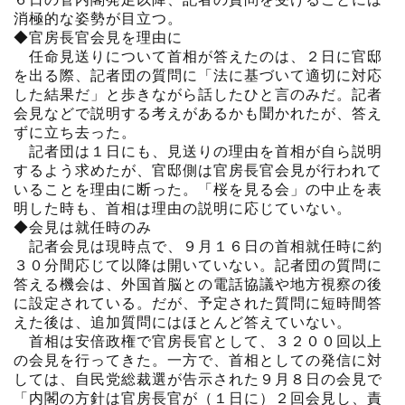
消極的な姿勢が目立つ。
◆官房長官会見を理由に
任命見送りについて首相が答えたのは、２日に官邸
を出る際、記者団の質問に「法に基づいて適切に対応
した結果だ」と歩きながら話したひと言のみだ。記者
会見などで説明する考えがあるかも聞かれたが、答え
ずに立ち去った。
記者団は１日にも、見送りの理由を首相が自ら説明
するよう求めたが、官邸側は官房長官会見が行われて
いることを理由に断った。「桜を見る会」の中止を表
明した時も、首相は理由の説明に応じていない。
◆会見は就任時のみ
記者会見は現時点で、９月１６日の首相就任時に約
３０分間応じて以降は開いていない。記者団の質問に
答える機会は、外国首脳との電話協議や地方視察の後
に設定されている。だが、予定された質問に短時間答
えた後は、追加質問にはほとんど答えていない。
首相は安倍政権で官房長官として、３２００回以上
の会見を行ってきた。一方で、首相としての発信に対
しては、自民党総裁選が告示された９月８日の会見で
「内閣の方針は官房長官が（１日に）２回会見し、責