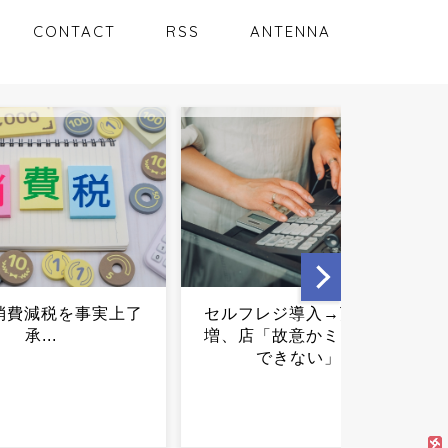
CONTACT
RSS
ANTENNA
レジ導入→万引き激
西野亮廣「支援を公表して
「故意かミスか区別
何が悪いの？」←これ正
できない」...
論？？？...