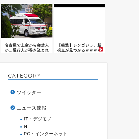
ｗ
へ…
名古屋で上空から突然人
【衝撃】シンゴジラ、新
が…通行人が巻き込まれ
視点が見つかるｗｗｗｗ
る最悪...
ｗｗｗ...
CATEGORY
ツイッター
ニュース速報
IT・デジモノ
N
PC・インターネット