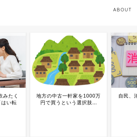
ABOUT
1000万
自民、消費減税を事実上了
セルフ
肢...
承...
増、店