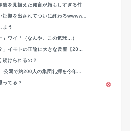
年後を見据えた発言が頼もしすぎる件
拠を出されてついに終わるwwww...
しまう
ー」ワイ「（なんや、この気球…）」
」イモトの正論に大きな反響【20...
く続けられるの？
公園で約200人の集団礼拝を今年...
思ってる？