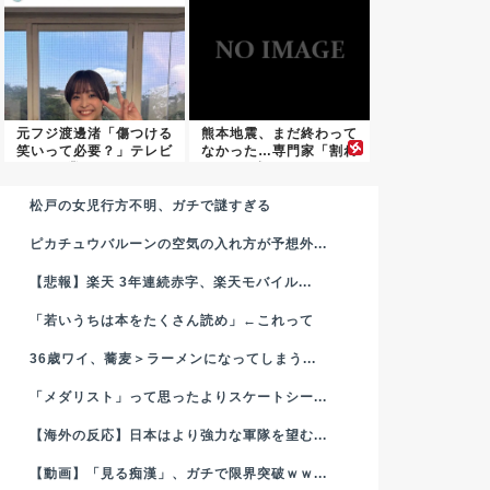
元フジ渡邊渚「傷つける
熊本地震、まだ終わって
笑いって必要？」テレビ
なかった…専門家「割れ
業界の...
残りが...
松戸の女児行方不明、ガチで謎すぎる
ピカチュウバルーンの空気の入れ方が予想外...
【悲報】楽天 3年連続赤字、楽天モバイル...
「若いうちは本をたくさん読め」←これって
36歳ワイ、蕎麦＞ラーメンになってしまう...
「メダリスト」って思ったよりスケートシー...
【海外の反応】日本はより強力な軍隊を望む...
【動画】「見る痴漢」、ガチで限界突破ｗｗ...