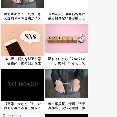
踏切止めまくったおっさ
長岡花火、最終新幹線に
ん逮捕ｗｗｗ理由が「ス
乗り切れない客が続出し
トレス...
た結果...
SNS民、新たな顔面分類
駅トイレから「ﾀﾋぬﾀﾋぬ
「昼職顔・夜職顔」を生
ー！」絶叫…中から出て
み出...
き...
【画像】女さん「キモい
米空軍兵長、沖縄で下半
おぢが着てる服一覧がこ
身露出し現行犯逮捕…酒
ちら」
に酔っ...