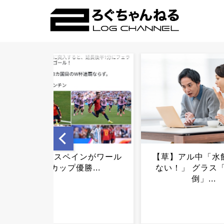
【草】アル中「水飲みたく
地方の中古一軒家を
ない！」 グラス「はい転
円で買うという選択
倒」...