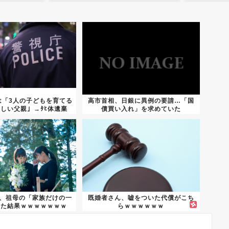
は「3人の子どもを育てる
高市首相、日銀に異例の要請…「国
しい父親」→ﾀﾋ体遺棄
債買い入れ」を求めていた
の...
さん、祖母の「家族だけの一
既婚者さん、嘘をついた代償がこち
した結果ｗｗｗｗｗｗｗ
らｗｗｗｗｗｗ