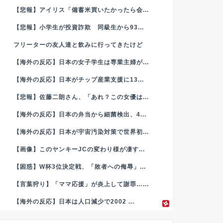
【悲報】アイリス「備蓄米買いたかったら会...
【悲報】小学生が投資詐欺 同級生から93...
フリーターの友人達と飲みに行ってきたけど
【海外の反応】日本の女子学生は専業主婦が...
【海外の反応】日本がチップ産業支援に13...
【悲報】佐藤二朗さん、「あれ？この女優は...
【海外の反応】日本の弁当から細菌検出、4...
【海外の反応】日本が宇宙汚染対策で世界初...
【画像】このヤンキーJCの変わり様が凄す...
【困惑】W杯3位決定戦、「敗者への侮辱」...
【言葉狩り】「ママ応援」が炎上して謝罪…...
【海外の反応】日本は人口減少で2002 ...