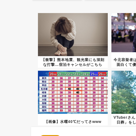
【衝撃】熊本地震、観光業にも深刻
今北容疑者
な打撃…宿泊キャンセルがこちら
面白くて優
VTuber
【画像】水曜40℃だってさwww
日葬」を