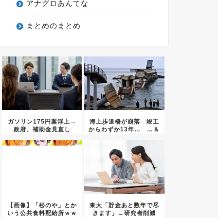
アナグロあんてな
まとめのまとめ
ガソリン175円案浮上→
海上歩道橋が崩落 竣工
政府、補助金見直し
からわずか13年… …＆
lt...
【画像】「松のや」とか
東大「貯金あと数年で尽
いう公共食料配給所ｗｗ
きます」→研究者削減