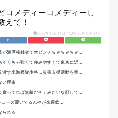
どコメディーコメディーし
教えて！
2020年10月14日
/
2020年10月14日
が濃厚接触者で大ピンチｗｗｗｗｗｗ...
ゃくちゃ強くて住みやすくて東京に近...
渡す米海兵隊少将…災害支援活動を実...
ない理由
食ってれば無敵だぞ」みたいな顔して...
トシューズ履いてるんやが来週飲...
なられる