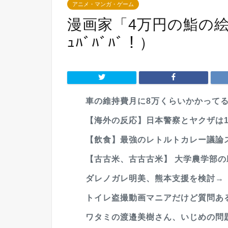
アニメ・マンガ・ゲーム
漫画家「4万円の鮨の
ｭﾊﾞﾊﾞﾊﾞ！）
車の維持費月に8万くらいかかって
【海外の反応】日本警察とヤクザは19
【飲食】最強のレトルトカレー議論
【古古米、古古古米】 大学農学部の助
ダレノガレ明美、熊本支援を検討→「
トイレ盗撮動画マニアだけど質問あ
ワタミの渡邉美樹さん、いじめの問題