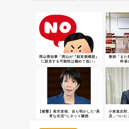
岡山県知事「岡山が『副首都構想』
教師「また
に該当する可能性は極めて低い」
科省
【衝撃】高市首相、自ら明かした“異
小泉進次郎
常な生活”にネット騒然
及…ついに