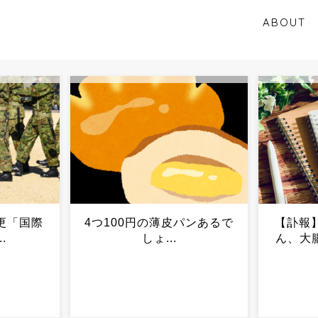
ABOUT
パンあるで
【訃報】作家・東野圭吾さ
中露軍艦
ん、大腸がんのためﾀﾋ去...