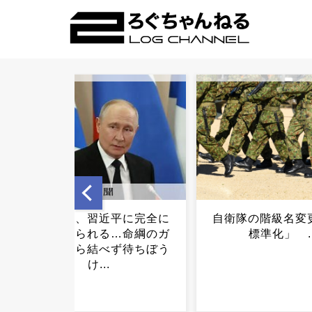
自衛隊の階級名変更「国際
4つ100円の薄皮
標準化」 ...
しょ...