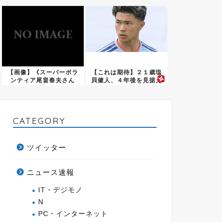
され...
警察...
【画像】《スーパーボラ
【これは期待】２１歳塩
ンティア尾畠春夫さん
貝健人、４年後を見据え
（86）...
た発言...
CATEGORY
ツイッター
ニュース速報
IT・デジモノ
N
PC・インターネット