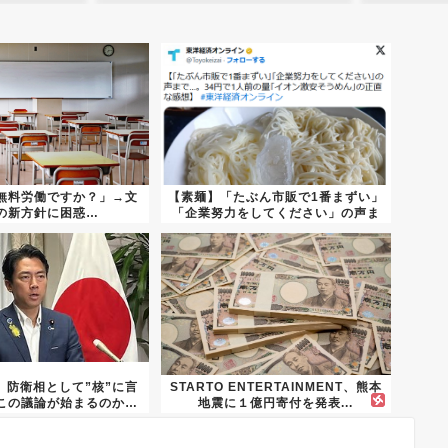
無料労働ですか？」→文
【素麺】「たぶん市販で1番まずい」
の新方針に困惑…
「企業努力をしてください」の声ま
で...
、防衛相として”核”に言
STARTO ENTERTAINMENT、熊本
この議論が始まるのか…
地震に１億円寄付を発表...