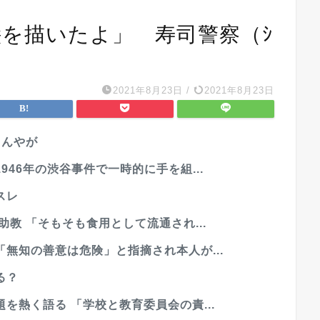
絵を描いたよ」 寿司警察（ｼ
2021年8月23日
/
2021年8月23日
るんやが
46年の渋谷事件で一時的に手を組...
スレ
教 「そもそも食用として流通され...
無知の善意は危険」と指摘され本人が...
る？
を熱く語る 「学校と教育委員会の責...