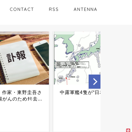
CONTACT
RSS
ANTENNA
4隻が“日本一周”...
なんでお前らアーモンド効
果がこんなにも美味しい事
を俺に黙ってたの？...