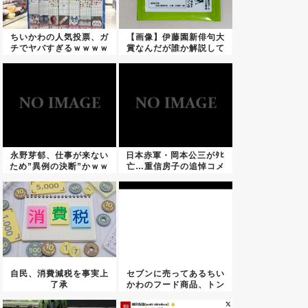
ちいかわの人気投票、ガ
【画像】伊藤園新俳句大
チでヤバすぎるｗｗｗｗ
賞なんだが誰か解説して
ｗｗｗ...
永野芽郁、仕事が来ない
日本赤軍・岡本公三がﾀﾋ
ため”異例の決断”かｗｗ
亡…重信房子の追悼コメ
ｗｗ...
ント...
自民、消費減税を事実上
セブンに売ってあるちい
了承
かわのフード商品、トン
デモな...