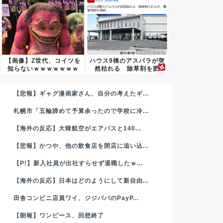
【画像】Z世代、コイツを
ハウス9棟のアスパラが突
知らないｗｗｗｗｗｗｗ
然枯れる 除草剤を肥
ｗｗ...
料・農...
【悲報】ギャグ漫画家さん、自分の考えたギ...
札幌市「五輪諦めて予算余ったので学校に冷...
【海外の反応】大韓航空がエアバスと140...
【悲報】かつや、他の飲食店を閉店に追い込...
【P!】新入社員が出社すらせず退職したｗ...
【海外の反応】日本はどのようにして新自由...
田舎コンビニ店員ワイ、ジジババのPayP...
【朗報】ワンピース、回想終了