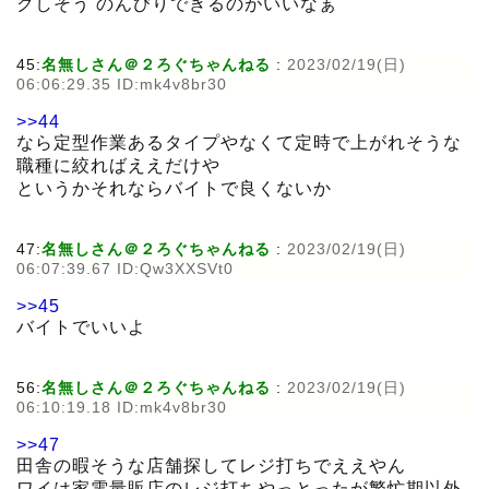
クしそう のんびりできるのがいいなぁ
45:
名無しさん＠２ろぐちゃんねる
:
2023/02/19(日)
06:06:29.35 ID:mk4v8br30
>>44
なら定型作業あるタイプやなくて定時で上がれそうな
職種に絞ればええだけや
というかそれならバイトで良くないか
47:
名無しさん＠２ろぐちゃんねる
:
2023/02/19(日)
06:07:39.67 ID:Qw3XXSVt0
>>45
バイトでいいよ
56:
名無しさん＠２ろぐちゃんねる
:
2023/02/19(日)
06:10:19.18 ID:mk4v8br30
>>47
田舎の暇そうな店舗探してレジ打ちでええやん
ワイは家電量販店のレジ打ちやっとったが繁忙期以外