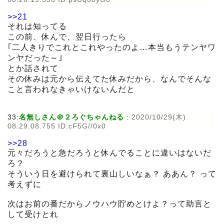
>>21
それは知ってる
この前、休んで、翌日行ったら
｢二人きりでこれとこれやったのよ…本当もうテンヤワ
ンヤだった～｣
とか話されて
その休みは元から伝えてた休みだから、なんでそんな
こと言われなきゃいけないんだと
33:
名無しさん＠２ろぐちゃんねる
:
2020/10/29(木)
08:29:08.755 ID:cF5G//0x0
>>28
元々だろうと急だろうと休んでることに違いはないだ
ろ？
そういう日を避けられて裏山しいなぁ？ ああん？ って
考えずに
次はお前の番だからノウハウ貯めとけよ？って助言と
して受けとれ