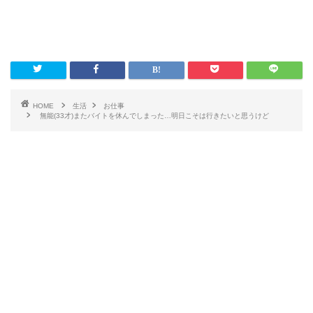
HOME
生活
お仕事
無能(33才)またバイトを休んでしまった…明日こそは行きたいと思うけど