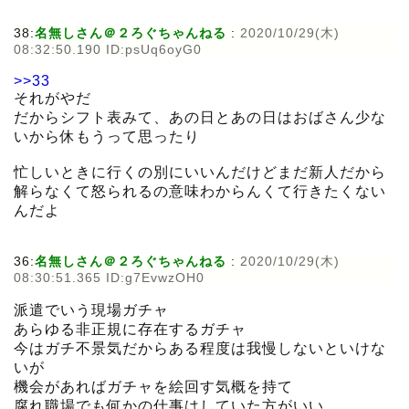
38:
名無しさん＠２ろぐちゃんねる
:
2020/10/29(木)
08:32:50.190 ID:psUq6oyG0
>>33
それがやだ
だからシフト表みて、あの日とあの日はおばさん少な
いから休もうって思ったり
忙しいときに行くの別にいいんだけどまだ新人だから
解らなくて怒られるの意味わからんくて行きたくない
んだよ
36:
名無しさん＠２ろぐちゃんねる
:
2020/10/29(木)
08:30:51.365 ID:g7EvwzOH0
派遣でいう現場ガチャ
あらゆる非正規に存在するガチャ
今はガチ不景気だからある程度は我慢しないといけな
いが
機会があればガチャを絵回す気概を持て
腐れ職場でも何かの仕事はしていた方がいい