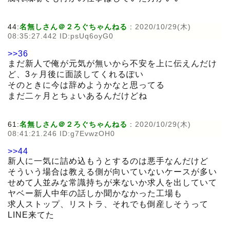
44:
名無しさん＠２ろぐちゃんねる
:
2020/10/29(木)
08:35:27.442 ID:psUq6oyG0
>>36
まだ新人で俺が元気が無いから不安を上に伝えんだけ
ど、3ヶ月後に面談してくれるぽい
そのときに今は辞めようかなと思ってる
まだ二ヶ月とちょいあるんだけどね
61:
名無しさん＠２ろぐちゃんねる
:
2020/10/29(木)
08:41:21.246 ID:g7EvwzOH0
>>44
新人に一気に詰め込もうとするのは悪手なんだけど
そういう場合は教える側が向いていないケースが多い
せめて人並みな常識持ちが来ないか求人を出していて
ヤベー新人中年の話しか聞かなかった工場も
求人ストップ、リストラ、それでも倒産しそうって
LINE来てた