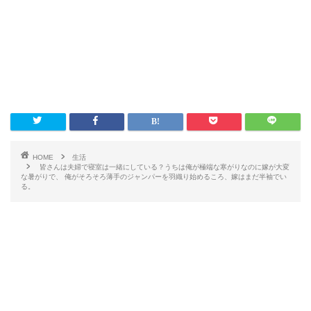
HOME
生活
皆さんは夫婦で寝室は一緒にしている？うちは俺が極端な寒がりなのに嫁が大変
な暑がりで、 俺がそろそろ薄手のジャンパーを羽織り始めるころ、嫁はまだ半袖でい
る。