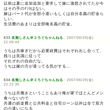
以前は夏に追加追加と要求して嫁に激怒されてたが今
はその手のｹﾝｶはない。
嫁はパート代が全部小遣いもしくは自分名義の貯金ら
しい。
生活費のあまりは全部俺名義の貯金。
633:
名無しさん＠２ろぐちゃんねる
:
2007/06/29(金)
22:09:44
うちは共稼ぎだから必要経費はそれぞれ出し合って、
残りは良識に従って
それぞれの自由だな。
うちは嫁の方が遣ってる気がする…
634:
名無しさん＠２ろぐちゃんねる
:
2007/06/29(金)
22:22:30
うちは共働きということもあり俺が家でほとんどメシ
食べないので
共通の娯楽費と公共料金と住宅ローン以外は全て双方
の小遣いになる