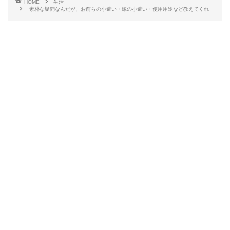
HOME
生活
素朴な疑問なんだが、お前らの小遣い・嫁の小遣い・使用用途など教えてくれ