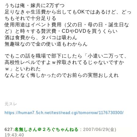
うちは俺・嫁共に2万ずつ
足りなきゃ生活費から出してもOKではあるけど、どっ
ちもそれで十分足りる
使用用途はイベント費用（父の日・母の日・誕生日な
ど）と時々する贅沢費・CDやDVDを買うくらい
酒は食費から、タバコは吸わん
無趣味なので金の使い道もわからん
でもこの話を職場で部下にしたら「小遣い二万って、
高校性レベルですよｗ搾取されてるじゃないですか
ｗ」といわれた
なんとなく悔しかったのでお前らの実態おしえれ
元スレ
https://human7.5ch.net/test/read.cgi/tomorrow/1176730300/
627:
名無しさん＠２ろぐちゃんねる
:
2007/06/29(金)
19:43:40