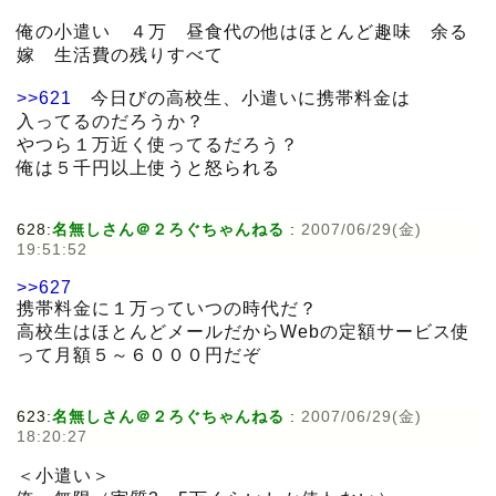
俺の小遣い ４万 昼食代の他はほとんど趣味 余る
嫁 生活費の残りすべて
>>621
今日びの高校生、小遣いに携帯料金は
入ってるのだろうか？
やつら１万近く使ってるだろう？
俺は５千円以上使うと怒られる
628:
名無しさん＠２ろぐちゃんねる
:
2007/06/29(金)
19:51:52
>>627
携帯料金に１万っていつの時代だ？
高校生はほとんどメールだからWebの定額サービス使
って月額５～６０００円だぞ
623:
名無しさん＠２ろぐちゃんねる
:
2007/06/29(金)
18:20:27
＜小遣い＞