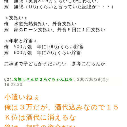
俺 無限（実質3～5万くらいしか使わない）
嫁 無限（10万くらいと言っていた記憶が・・・）
＜支払い＞
俺 水道光熱費払い、外食支払い
嫁 家のローン支払い、外食５回に１回支払い
＜年収と貯蓄＞
俺 500万強 年に100万くらい貯蓄
嫁 600万強 年に70万くらい貯蓄
共稼ぎで子どもがまだいない 参考にならんか
624:
名無しさん＠２ろぐちゃんねる
:
2007/06/29(金)
18:23:30
小遣いねぇ
俺は３万だが、酒代込みなので１５
Ｋ位は酒代に消えるな