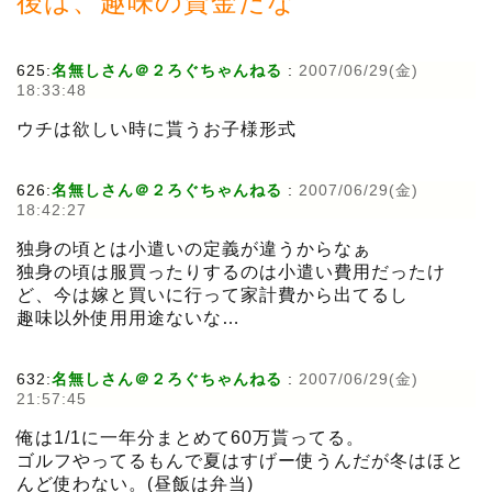
後は、趣味の資金だな
625:
名無しさん＠２ろぐちゃんねる
:
2007/06/29(金)
18:33:48
ウチは欲しい時に貰うお子様形式
626:
名無しさん＠２ろぐちゃんねる
:
2007/06/29(金)
18:42:27
独身の頃とは小遣いの定義が違うからなぁ
独身の頃は服買ったりするのは小遣い費用だったけ
ど、今は嫁と買いに行って家計費から出てるし
趣味以外使用用途ないな…
632:
名無しさん＠２ろぐちゃんねる
:
2007/06/29(金)
21:57:45
俺は1/1に一年分まとめて60万貰ってる。
ゴルフやってるもんで夏はすげー使うんだが冬はほと
んど使わない。(昼飯は弁当)