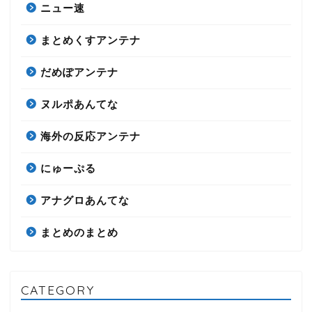
ニュー速
まとめくすアンテナ
だめぽアンテナ
ヌルポあんてな
海外の反応アンテナ
にゅーぷる
アナグロあんてな
まとめのまとめ
CATEGORY