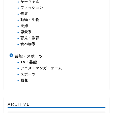
かーちゃん
ファッション
健康
動物・生物
夫婦
恋愛系
育児・教育
食べ物系
芸能・スポーツ
TV・芸能
アニメ・マンガ・ゲーム
スポーツ
画像
ARCHIVE