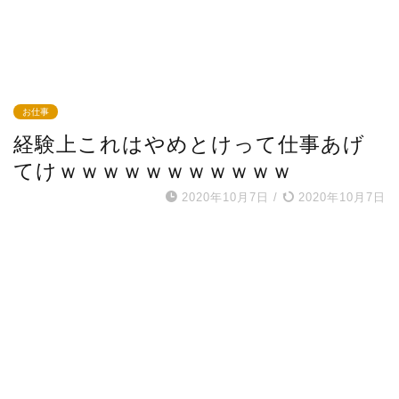
お仕事
経験上これはやめとけって仕事あげ
てけｗｗｗｗｗｗｗｗｗｗｗ
2020年10月7日
/
2020年10月7日