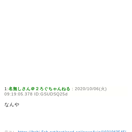
1:
名無しさん＠２ろぐちゃんねる
:
2020/10/06(火)
09:19:05.378 ID:GSUDSQ25d
なんや