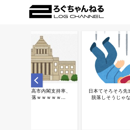
日本てそろそろ先進国から
熊本地震 有名ア
脱落しそうじゃない？...
取材に「邪魔でし
の批判 ヘリ空撮
『助けて』の声
い… 問われるメ
震...