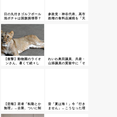
日の丸付きゴルフボール
参政党・神谷代表、高市
池ポチャは国旗損壊罪？
政権の食料品減税を「天
←これ...
下の愚...
【衝撃】動物園のライオ
れいわ奥田議員、共産・
ンさん、暑くて続々し
山添議員の質疑中に「そ
ぬ・・・...
うだ！...
【悲報】若者「転勤とか
昔「夏は海！」今「行き
無理」→企業、ついに制
ません」←こうなった理
度を変...
由…