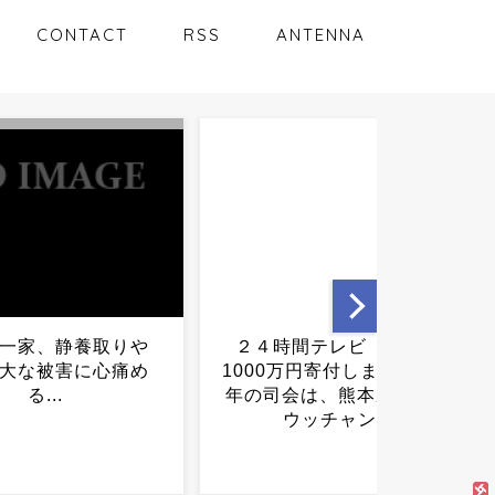
CONTACT
RSS
ANTENNA
時間テレビ「熊本に
【爆笑】丹波哲郎さん、白
万円寄付します」→今
バイに「俺はGメンの丹波
会は、熊本県出身の
だ」と言い放つｗｗｗｗｗ
ウッチャン...
ｗｗｗｗｗ...