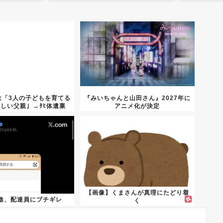
は「3人の子どもを育てる
『みいちゃんと山田さん』2027年に
しい父親」→ﾀﾋ体遺棄
アニメ化が決定
の...
【画像】くまさんが真理にたどり着
陰、配達員にブチギレ
く