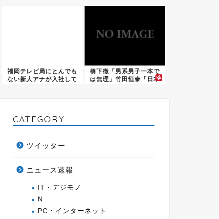
ト...
福岡テレビ局にとんでも
橋下徹「男系男子一本で
ない新人アナが入社して
は無理」竹田恒泰「日本
しまう...
と海外...
CATEGORY
ツイッター
ニュース速報
IT・デジモノ
N
PC・インターネット