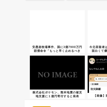
安愚楽牧場事件、国に3億7900万円
今北容疑者
賠償命令「もっと早く止めるべき
面白くて優
だ...
株式会社ポケモン、熊本地震の被災
【画像】
地支援に１億円寄付すると発表