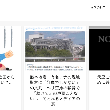
ABOUT
ナの現地
天皇ご一家、静養取りや
２４
かない」
め…甚大な被害に心痛め
1000
の騒音で
る...
年の司
聴こえな
ディアの