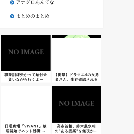
アナグロあんてな
まとめのまとめ
職業訓練受かって給付金
【衝撃】ドラクエ4の女勇
貰いながら行くよー
者さん、生存確認される
ｗｗ...
日曜劇場『VIVANT』放
高市首相、鈴木農水相
送開始でネット沸騰 →
の”ある提案”を無視か…