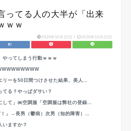
言ってる人の大半が「出来
ｗｗｗ
2020年10月22日
/
2020年10月22日
、やってしまう行動ｗｗｗ
WWWWWWWWW
リーを50日間つけさせた結果、美人...
ってる？やっぱダサい？
して」㈱空調服「空調服は弊社の登録...
！」→長男（鬱病）次男（知的障害）...
人いますか？