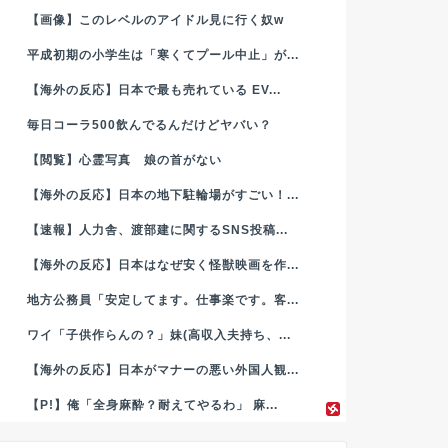
【画像】このレベルのアイドル見に行く奴w
平成初期の小学生は「寒くてプール中止」が...
【海外の反応】日本で最も売れている EV...
毎日コーラ500飲んでるんだけどヤバい？
【閲覧】心霊写真 娘の首がない
【海外の反応】日本の地下駐輪場がすごい！...
【速報】人力舎、渡部建に関するSNS投稿...
【海外の反応】日本はなぜ安く怪獣映画を作...
地方公務員「安定してます。仕事楽です。客...
ワイ「子供作らんの？」妹(高収入夫持ち、...
【海外の反応】日本がマナーの悪い外国人観...
【P!】俺「全身麻酔？耐えてやるわ」 麻...