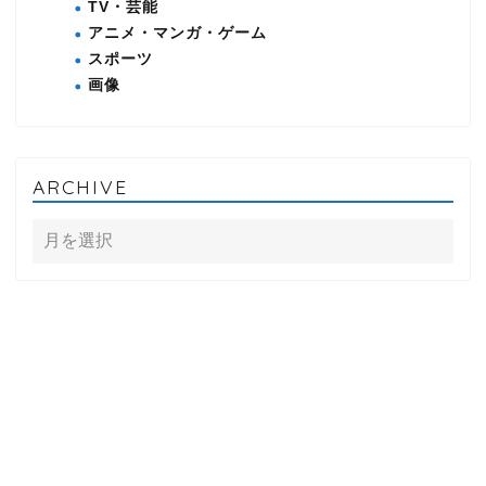
TV・芸能
アニメ・マンガ・ゲーム
スポーツ
画像
ARCHIVE