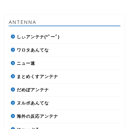
ANTENNA
しぃアンテナ(*ﾟーﾟ)
ワロタあんてな
ニュー速
まとめくすアンテナ
だめぽアンテナ
ヌルポあんてな
海外の反応アンテナ