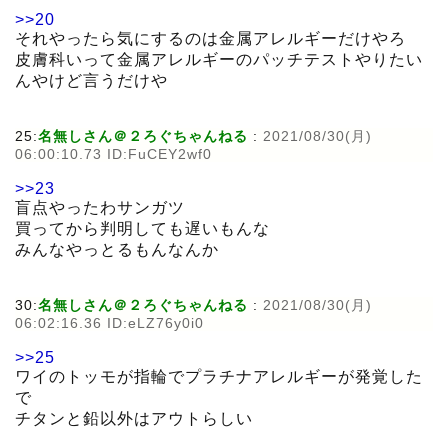
>>20
それやったら気にするのは金属アレルギーだけやろ
皮膚科いって金属アレルギーのパッチテストやりたい
んやけど言うだけや
25:
名無しさん＠２ろぐちゃんねる
:
2021/08/30(月)
06:00:10.73 ID:FuCEY2wf0
>>23
盲点やったわサンガツ
買ってから判明しても遅いもんな
みんなやっとるもんなんか
30:
名無しさん＠２ろぐちゃんねる
:
2021/08/30(月)
06:02:16.36 ID:eLZ76y0i0
>>25
ワイのトッモが指輪でプラチナアレルギーが発覚した
で
チタンと鉛以外はアウトらしい