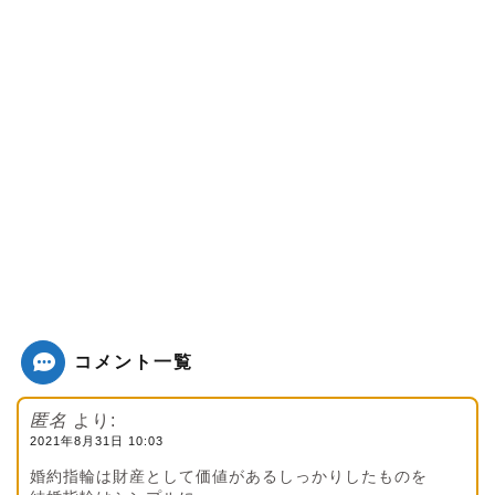
コメント一覧
匿名
より:
2021年8月31日 10:03
婚約指輪は財産として価値があるしっかりしたものを