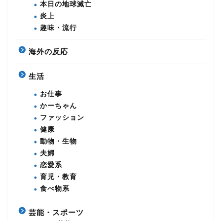
本日の地球滅亡
炎上
趣味・流行
海外の反応
生活
お仕事
かーちゃん
ファッション
健康
動物・生物
夫婦
恋愛系
育児・教育
食べ物系
芸能・スポーツ