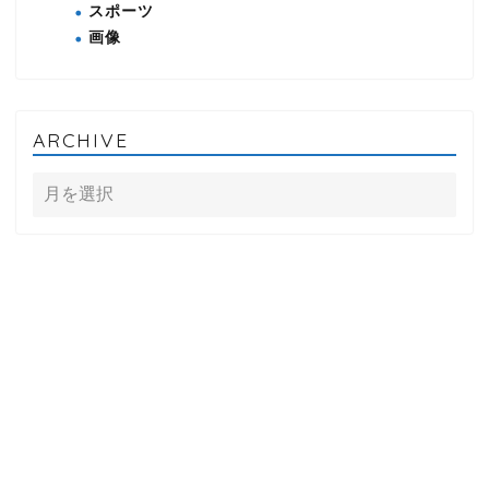
スポーツ
画像
ARCHIVE