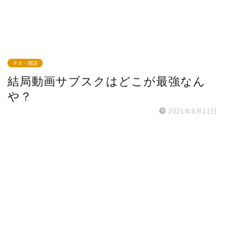
ネタ・雑談
結局動画サブスクはどこが最強なん
や？
2021年8月11日