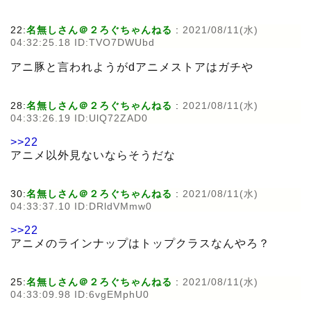
22:
名無しさん＠２ろぐちゃんねる
:
2021/08/11(水)
04:32:25.18 ID:TVO7DWUbd
アニ豚と言われようがdアニメストアはガチや
28:
名無しさん＠２ろぐちゃんねる
:
2021/08/11(水)
04:33:26.19 ID:UlQ72ZAD0
>>22
アニメ以外見ないならそうだな
30:
名無しさん＠２ろぐちゃんねる
:
2021/08/11(水)
04:33:37.10 ID:DRldVMmw0
>>22
アニメのラインナップはトップクラスなんやろ？
25:
名無しさん＠２ろぐちゃんねる
:
2021/08/11(水)
04:33:09.98 ID:6vgEMphU0