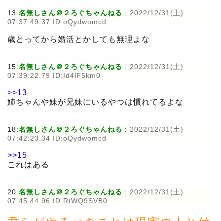
13:
名無しさん＠２ろぐちゃんねる
:
2022/12/31(土)
07:37:49.37 ID:oQydwomcd
歳とってから婚活とかしても無理よな
15:
名無しさん＠２ろぐちゃんねる
:
2022/12/31(土)
07:39:22.79 ID:Id4lF5km0
>>13
姉ちゃんや妹が兄妹にいるやつは慣れてるよな
18:
名無しさん＠２ろぐちゃんねる
:
2022/12/31(土)
07:42:23.34 ID:oQydwomcd
>>15
これはある
20:
名無しさん＠２ろぐちゃんねる
:
2022/12/31(土)
07:45:44.96 ID:RtWQ9SVB0