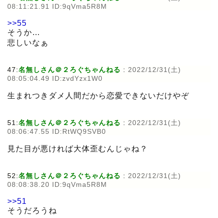
08:11:21.91 ID:9qVma5R8M
>>55
そうか…
悲しいなぁ
47:
名無しさん＠２ろぐちゃんねる
:
2022/12/31(土)
08:05:04.49 ID:zvdYzx1W0
生まれつきダメ人間だから恋愛できないだけやぞ
51:
名無しさん＠２ろぐちゃんねる
:
2022/12/31(土)
08:06:47.55 ID:RtWQ9SVB0
見た目が悪ければ大体歪むんじゃね？
52:
名無しさん＠２ろぐちゃんねる
:
2022/12/31(土)
08:08:38.20 ID:9qVma5R8M
>>51
そうだろうね