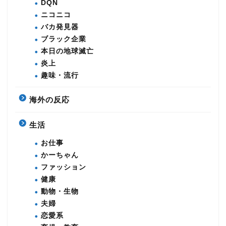
DQN
ニコニコ
バカ発見器
ブラック企業
本日の地球滅亡
炎上
趣味・流行
海外の反応
生活
お仕事
かーちゃん
ファッション
健康
動物・生物
夫婦
恋愛系