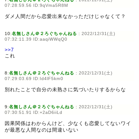
07:28:59.56 ID:9qVma5R8M
ダメ人間だから恋愛出来なかっただけじゃなくて？
10:
名無しさん＠２ろぐちゃんねる
:
2022/12/31(土)
07:32:11.39 ID:aaqiWWqQ0
>>7
これ
8:
名無しさん＠２ろぐちゃんねる
:
2022/12/31(土)
07:29:03.69 ID:Id4lF5km0
別れたことで自分の未熟さに気づいたりするからな
9:
名無しさん＠２ろぐちゃんねる
:
2022/12/31(土)
07:30:51.91 ID:+2aD6iiLd
因果関係はわからんけど、少なくも恋愛してないワイ
が最悪な人間なのは間違いない