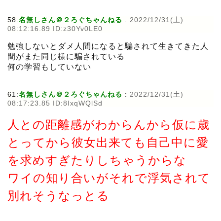
58:
名無しさん＠２ろぐちゃんねる
:
2022/12/31(土)
08:12:16.89 ID:z30Yv0LE0
勉強しないとダメ人間になると騙されて生きてきた人
間がまた同じ様に騙されている
何の学習もしていない
61:
名無しさん＠２ろぐちゃんねる
:
2022/12/31(土)
08:17:23.85 ID:8IxqWQlSd
人との距離感がわからんから仮に歳
とってから彼女出来ても自己中に愛
を求めすぎたりしちゃうからな
ワイの知り合いがそれで浮気されて
別れそうなっとる