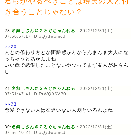
君らがやるべきことは現実の人と付
き合うことじゃない？
23:
名無しさん＠２ろぐちゃんねる
:
2022/12/31(土)
07:50:57.17 ID:oQydwomcd
>>20
人との係わり方とか距離感がわからんまんま大人にな
っちゃうとあかんよね
いい歳で恋愛したことないやつってまず友人がおらん
し
24:
名無しさん＠２ろぐちゃんねる
:
2022/12/31(土)
07:51:47.41 ID:RtWQ9SVB0
>>23
恋愛できない人は友達いない人割といるんよね
30:
名無しさん＠２ろぐちゃんねる
:
2022/12/31(土)
07:56:40.24 ID:oQydwomcd