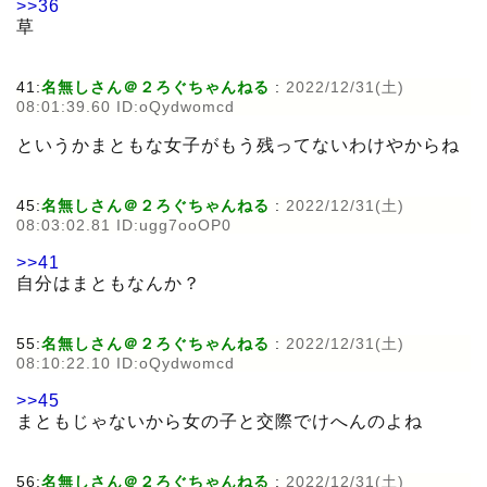
>>36
草
41:
名無しさん＠２ろぐちゃんねる
:
2022/12/31(土)
08:01:39.60 ID:oQydwomcd
というかまともな女子がもう残ってないわけやからね
45:
名無しさん＠２ろぐちゃんねる
:
2022/12/31(土)
08:03:02.81 ID:ugg7ooOP0
>>41
自分はまともなんか？
55:
名無しさん＠２ろぐちゃんねる
:
2022/12/31(土)
08:10:22.10 ID:oQydwomcd
>>45
まともじゃないから女の子と交際でけへんのよね
56:
名無しさん＠２ろぐちゃんねる
:
2022/12/31(土)