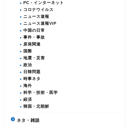
PC・インターネット
コロナウイルス
ニュース速報
ニュース速報VIP
中国の日常
事件・事故
原発関連
国際
地震・災害
政治
日韓問題
時事ネタ
海外
科学・技術・医学
経済
韓国・北朝鮮
ネタ・雑談