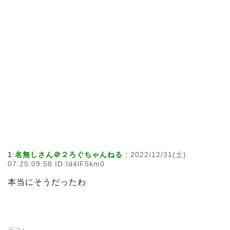
1:
名無しさん＠２ろぐちゃんねる
:
2022/12/31(土)
07:25:09.58 ID:Id4lF5km0
本当にそうだったわ