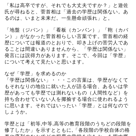
「私は高卒ですが、それでも大丈夫ですか？」と遊佐
氏が尋ねると、菅首相は「過去の学歴は関係ない。あ
るのは、いまと未来だ。一生懸命頑張れ」と。
「地盤（ジバン）」「看板（カンバン）」「鞄（カバ
ン）」がなかった菅首相らしい言葉です。菅首相の経
歴については報道のとおりで、叩き上げの苦労人であ
ることは間違いありませんから、「学歴は関係ない」
発言には説得力があります。そこで、今回は「学歴」
について考えて見たいと思います。
なぜ「学歴」を求めるのか
「学歴は関係ない」・・・この言葉は、学歴がなくて
もそれなりの地位に就いた人が語る場合、あるいは学
歴があっても学歴では測れないもの（人間性など）を
持ち合わせていない人を揶揄する場合に使われるよう
に思います。それではいったい「学歴」とは何なので
しょうか。
学歴とは「初等,中等,高等の教育段階のうちどの段階を
修了したか」を示すとともに,「各段階の学校自体の格