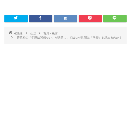
HOME
生活
育児・教育
菅首相の「学歴は関係ない」が話題に。ではなぜ世間は「学歴」を求めるのか？