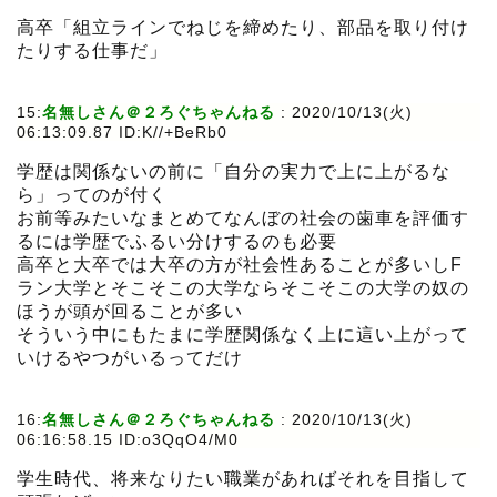
高卒「組立ラインでねじを締めたり、部品を取り付け
たりする仕事だ」
15:
名無しさん＠２ろぐちゃんねる
:
2020/10/13(火)
06:13:09.87 ID:K//+BeRb0
学歴は関係ないの前に「自分の実力で上に上がるな
ら」ってのが付く
お前等みたいなまとめてなんぼの社会の歯車を評価す
るには学歴でふるい分けするのも必要
高卒と大卒では大卒の方が社会性あることが多いしF
ラン大学とそこそこの大学ならそこそこの大学の奴の
ほうが頭が回ることが多い
そういう中にもたまに学歴関係なく上に這い上がって
いけるやつがいるってだけ
16:
名無しさん＠２ろぐちゃんねる
:
2020/10/13(火)
06:16:58.15 ID:o3QqO4/M0
学生時代、将来なりたい職業があればそれを目指して