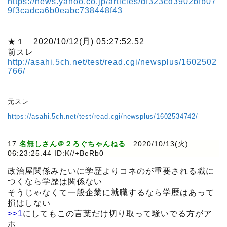
https://news.yahoo.co.jp/articles/df323cd3902bfb07
9f3cadca6b0eabc738448f43
★１ 2020/10/12(月) 05:27:52.52
前スレ
http://asahi.5ch.net/test/read.cgi/newsplus/1602502
766/
元スレ
https://asahi.5ch.net/test/read.cgi/newsplus/1602534742/
17:
名無しさん＠２ろぐちゃんねる
:
2020/10/13(火)
06:23:25.44 ID:K//+BeRb0
政治屋関係みたいに学歴よりコネのが重要される職に
つくなら学歴は関係ない
そうじゃなくて一般企業に就職するなら学歴はあって
損はしない
>>1
にしてもこの言葉だけ切り取って騒いでる方がア
ホ