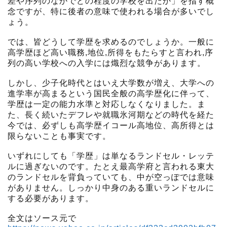
差や序列のなかでどの程度の学校を出たか」を指す概
念ですが、特に後者の意味で使われる場合が多いでし
ょう。
では、皆どうして学歴を求めるのでしょうか。一般に
高学歴ほど高い職務,地位,所得をもたらすと言われ,序
列の高い学校への入学には熾烈な競争があります。
しかし、少子化時代とはいえ大学数が増え、大学への
進学率が高まるという国民全般の高学歴化に伴って、
学歴は一定の能力水準と対応しなくなりました。ま
た、長く続いたデフレや就職氷河期などの時代を経た
今では、必ずしも高学歴イコール高地位、高所得とは
限らないことも事実です。
いずれにしても「学歴」は単なるランドセル・レッテ
ルに過ぎないのです。たとえ最高学府と言われる東大
のランドセルを背負っていても、中が空っぽでは意味
がありません。しっかり中身のある重いランドセルに
する必要があります。
全文はソース元で