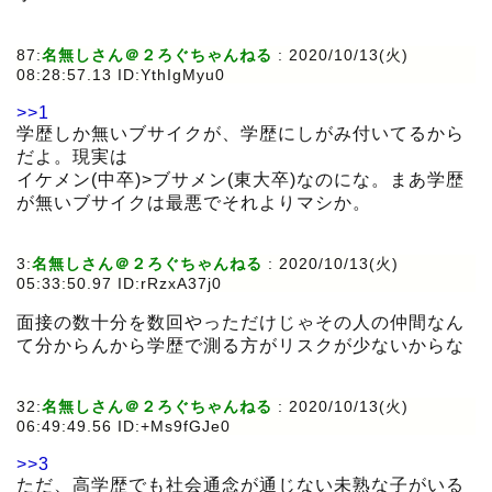
87:
名無しさん＠２ろぐちゃんねる
:
2020/10/13(火)
08:28:57.13 ID:YthIgMyu0
>>1
学歴しか無いブサイクが、学歴にしがみ付いてるから
だよ。現実は
イケメン(中卒)>ブサメン(東大卒)なのにな。まあ学歴
が無いブサイクは最悪でそれよりマシか。
3:
名無しさん＠２ろぐちゃんねる
:
2020/10/13(火)
05:33:50.97 ID:rRzxA37j0
面接の数十分を数回やっただけじゃその人の仲間なん
て分からんから学歴で測る方がリスクが少ないからな
32:
名無しさん＠２ろぐちゃんねる
:
2020/10/13(火)
06:49:49.56 ID:+Ms9fGJe0
>>3
ただ、高学歴でも社会通念が通じない未熟な子がいる