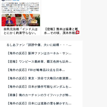
自民元法相「インド人は
【悲報】熊本は猛暑と断
とにかく約束守らない。
水…その頃、茂木外相は
トップ...
中南米...
るしあファン「誹謗中傷、大いに結構・・・...
【海外の反応】阪神ファンはカーネル・サン...
【悲報】ワンピース最終章、覇王色持ち以外...
【海外の反応】FBIが略奪品22点を日本...
【海外の反応】東京・渋谷で大晦日の飲酒禁...
【海外の反応】日本が操作可能なガンダムを...
【画像】俺のカーチャンのライフハックが怖...
【海外の反応】日本には道路の雪を解かすた...