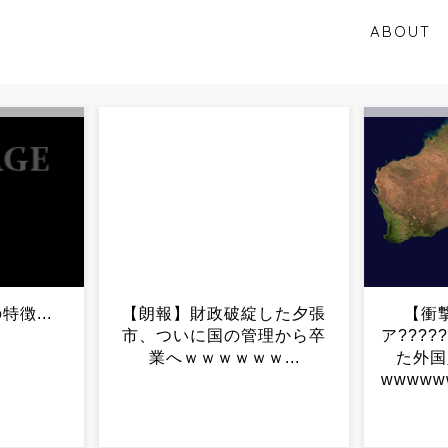
ABOUT
した夕張
【衝撃】オーストラリ
【訃報
理から卒
ア????????で入国拒否され
ん、大腸
...
た外国人の半数が日本人
wwwwwwwwwwwwwwww..
.