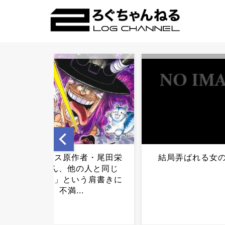
結局弄ばれる女の特徴...
【朗報】財政破綻
市、ついに国の管
業へｗｗｗｗｗｗ