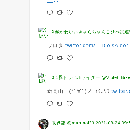
__
…
X@かわいいきゃらちゃんこぴぺ試運転 
ワロタ 
twitter.com/__DielsAlder
0.1豚トラベルライダー @Violet_Bik
新高山！(*ﾟ∀ﾟ)ノﾆｲﾀｶﾔﾏ 
twitte
限界龍 @marunoi33
2021-08-24 09: