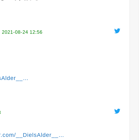
i
2021-08-24 12:56
sAlder__
…
8
er.com/__DielsAlder__
…