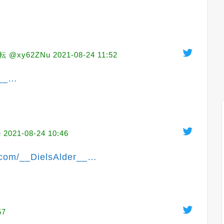
@xy62ZNu
2021-08-24 11:52
__
…
e
2021-08-24 10:46
r.com/__DielsAlder__
…
57