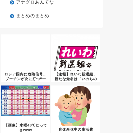
アナグロあんてな
まとめのまとめ
ロシア国内に危険信号…
【速報】れいわ新選組、
プーチンが次に打つ“一
新たな党名は「いのちの
手”が...
党」 ...
【画像】水曜40℃だって
育休産休中の生活費
さwww