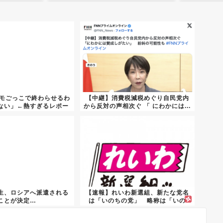
デモごっこで終わらせるわ
【中継】消費税減税めぐり自民党内
ない」←熱すぎるレポー
から反対の声相次ぐ 「 にわかには...
ト...
生、ロシアへ派遣される
【速報】れいわ新選組、新たな党名
ことが決定…
は「いのちの党」 略称は「いの
ち」