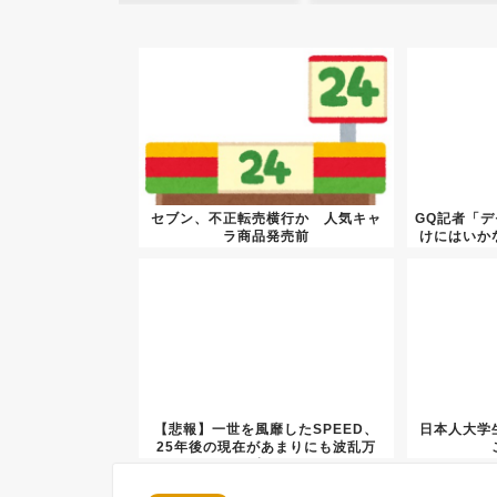
セブン、不正転売横行か 人気キャ
GQ記者「
ラ商品発売前
けにはいか
【悲報】一世を風靡したSPEED、
日本人大学
25年後の現在があまりにも波乱万
丈...