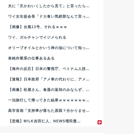
夫に「爪かわいくしたから見て」と言ったら...
ワイ女生徒会長「ドカ食い気絶部なんて言っ...
【画像】台風13号、それるｗｗｗ
ワイ、ガルチャンでイジメられる
オリーブオイルとかいう神の油について知っ...
単純作業系の仕事あるある
【海外の反応】日本の警視庁、ベトナム人技...
【速報】日本政府「アメ車の代わりに、アメ...
【画像】松屋さん、食器の返却のみならず、...
一泊旅行して帰ってきた結果ｗｗｗｗｗｗｗ...
高市首相「支持率が落ちた原因？分かりませ...
【悲報】M!LK吉田仁人、NEWS増田貴...