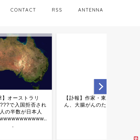
CONTACT
RSS
ANTENNA
】作家・東野圭吾さ
山本美月、雰囲気一変の姿
がんのためﾀﾋ去...
に反響 「アレ！？ちょっ
と…」「スレンダーだった
記憶が…」...