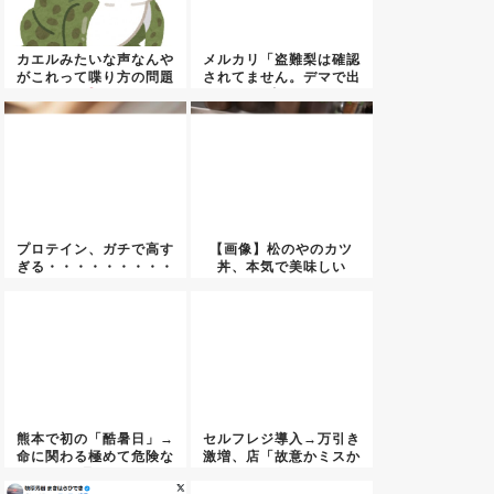
カエルみたいな声なんや
メルカリ「盗難梨は確認
がこれって喋り方の問題
されてません。デマで出
か
?...
品者叩...
プロテイン、ガチで高す
【画像】松のやのカツ
ぎる・・・・・・・・・
丼、本気で美味しい
熊本で初の「酷暑日」→
セルフレジ導入→万引き
命に関わる極めて危険な
激増、店「故意かミスか
暑さ
区別で...