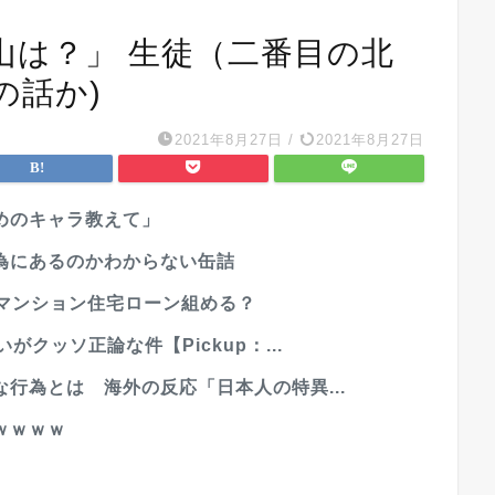
山は？」 生徒（二番目の北
の話か)
2021年8月27日
/
2021年8月27日
めのキャラ教えて」
為にあるのかわからない缶詰
のマンション住宅ローン組める？
クッソ正論な件【Pickup：...
行為とは 海外の反応「日本人の特異...
ｗｗｗｗ