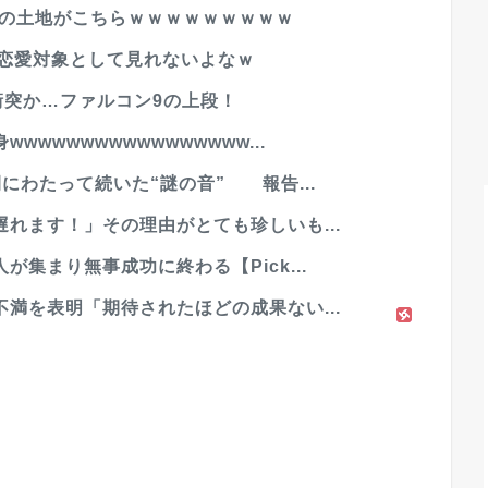
円の土地がこちらｗｗｗｗｗｗｗｗｗ
は恋愛対象として見れないよなｗ
衝突か…ファルコン9の上段！
wwwwwwwwwwwwwww...
にわたって続いた“謎の音” 報告...
れます！」その理由がとても珍しいも...
集まり無事成功に終わる【Pick...
満を表明「期待されたほどの成果ない...