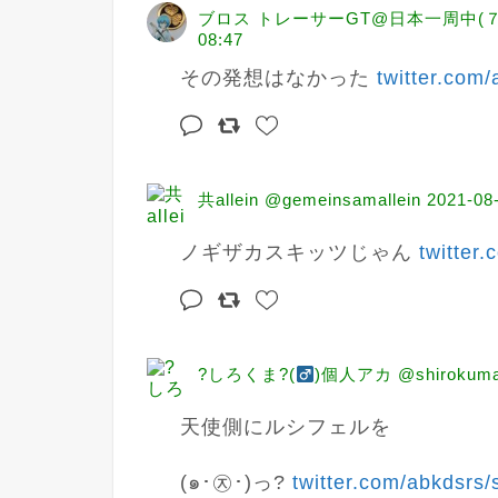
ブロス トレーサーGT@日本一周中(７月
08:47
その発想はなかった 
twitter.com/
共allein @gemeinsamallein
2021-08
ノギザカスキッツじゃん 
twitter
?しろくま?(
)個人アカ @shirokuma
天使側にルシフェルを

(๑･㉨･)っ? 
twitter.com/abkdsrs/