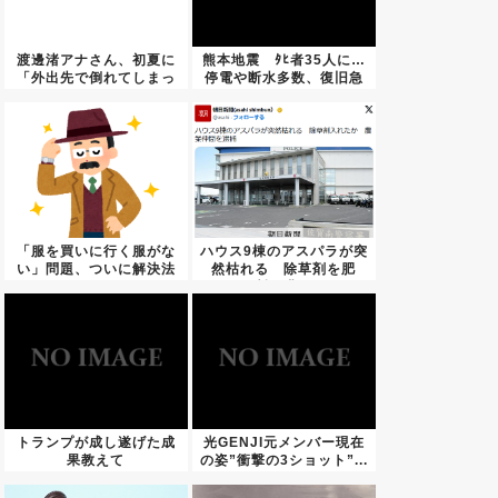
渡邊渚アナさん、初夏に
熊本地震 ﾀﾋ者35人に…
「外出先で倒れてしまっ
停電や断水多数、復旧急
たり、...
ぐ
「服を買いに行く服がな
ハウス9棟のアスパラが突
い」問題、ついに解決法
然枯れる 除草剤を肥
が見つ...
料・農...
トランプが成し遂げた成
光GENJI元メンバー現在
果教えて
の姿”衝撃の3ショット”...