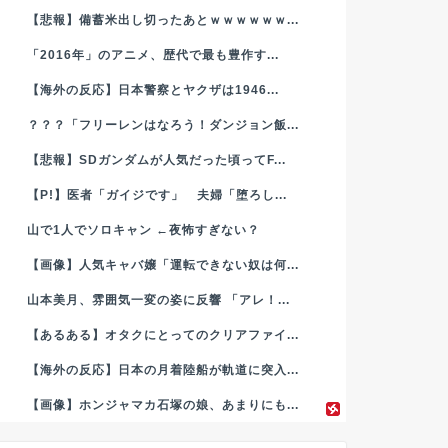
【悲報】備蓄米出し切ったあとｗｗｗｗｗｗ...
「2016年」のアニメ、歴代で最も豊作す...
【海外の反応】日本警察とヤクザは1946...
？？？「フリーレンはなろう！ダンジョン飯...
【悲報】SDガンダムが人気だった頃ってF...
【P!】医者「ガイジです」 夫婦「堕ろし...
山で1人でソロキャン ←夜怖すぎない？
【画像】人気キャバ嬢「運転できない奴は何...
山本美月、雰囲気一変の姿に反響 「アレ！...
【あるある】オタクにとってのクリアファイ...
【海外の反応】日本の月着陸船が軌道に突入...
【画像】ホンジャマカ石塚の娘、あまりにも...