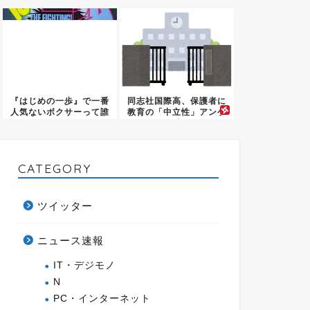
当の...
『はじめの一歩』で一番
同志社国際高、保護者に
人気ないボクサーって誰
教育の「中立性」アンケ
や？ｗ...
ート調...
CATEGORY
ツイッター
ニュース速報
IT・デジモノ
N
PC・インターネット