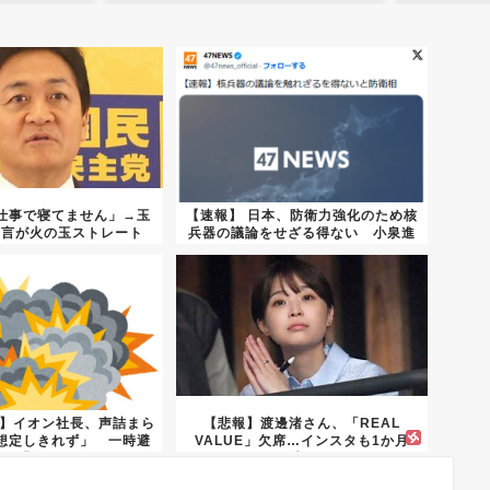
仕事で寝てません」→玉
【速報】 日本、防衛力強化のため核
一言が火の玉ストレート
兵器の議論をせざる得ない 小泉進
次...
7】イオン社長、声詰まら
【悲報】渡邊渚さん、「REAL
想定しきれず」 一時避
VALUE」欠席…インスタも1か月
難...
以...