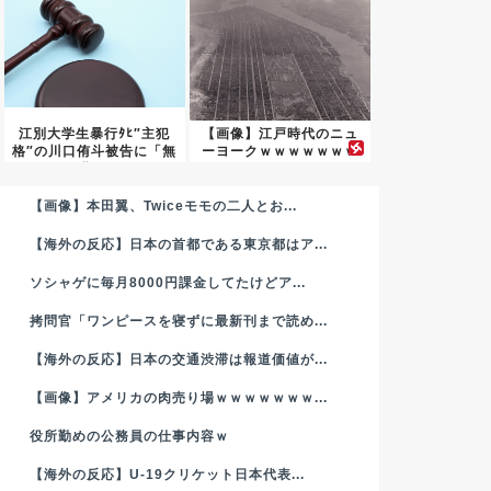
江別大学生暴行ﾀﾋ″主犯
【画像】江戸時代のニュ
格″の川口侑斗被告に「無
ーヨークｗｗｗｗｗｗｗ
期...
ｗｗｗ...
【画像】本田翼、Twiceモモの二人とお...
【海外の反応】日本の首都である東京都はア...
ソシャゲに毎月8000円課金してたけどア...
拷問官「ワンピースを寝ずに最新刊まで読め...
【海外の反応】日本の交通渋滞は報道価値が...
【画像】アメリカの肉売り場ｗｗｗｗｗｗｗ...
役所勤めの公務員の仕事内容ｗ
【海外の反応】U-19クリケット日本代表...