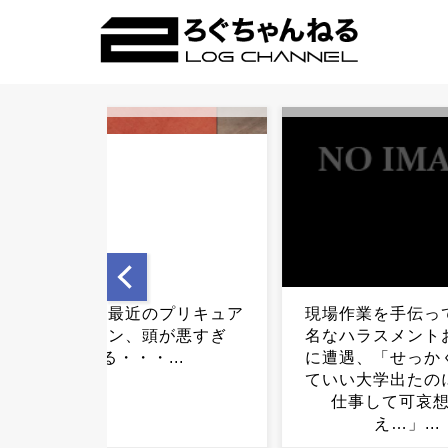
現場作業を手伝ってたら有
【画像】田中みな
名なハラスメントおじさん
妊娠中とは思えな
に遭遇、「せっかく勉強し
姿で登場してしま
ていい大学出たのにこんな
仕事して可哀想だね
え…」...