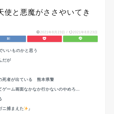
天使と悪魔がささやいてき
2021年8月23日
/
2021年8月23日
でいいものかと思う
んだが
の死者が出ている 熊本県警
ゲーム画面なかなか行かないのやめろ...
る
ガニ捕まえた
」