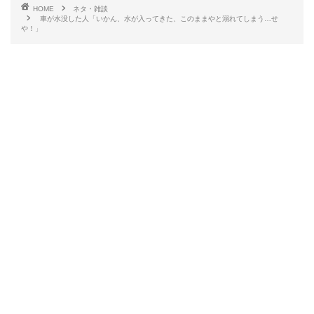
HOME
ネタ・雑談
車が水没した人「いかん、水が入ってきた、このままやと溺れてしまう…せ
や！」