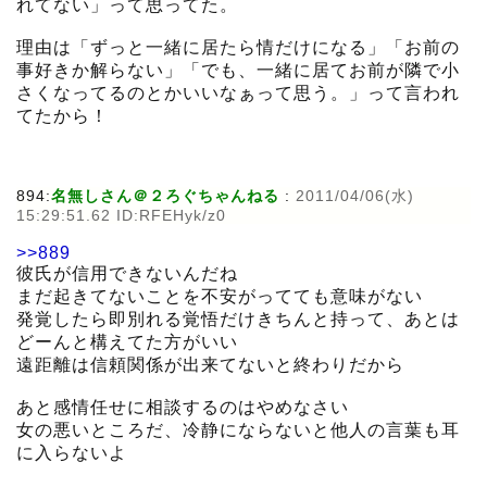
れてない」って思ってた。
理由は「ずっと一緒に居たら情だけになる」「お前の
事好きか解らない」「でも、一緒に居てお前が隣で小
さくなってるのとかいいなぁって思う。」って言われ
てたから！
894:
名無しさん＠２ろぐちゃんねる
:
2011/04/06(水)
15:29:51.62 ID:RFEHyk/z0
>>889
彼氏が信用できないんだね
まだ起きてないことを不安がってても意味がない
発覚したら即別れる覚悟だけきちんと持って、あとは
どーんと構えてた方がいい
遠距離は信頼関係が出来てないと終わりだから
あと感情任せに相談するのはやめなさい
女の悪いところだ、冷静にならないと他人の言葉も耳
に入らないよ