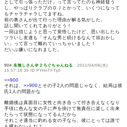
として引っ張っただけ」って言ってたのも神経疑う
し、やっぱりクラブのＤＪとかって、いくつになって
もチャラチャラしてますね。
前の奥さんが出て行った理由が解る気がした。
話し聞いてくれてありがとう！
一回は信じようと思って覚悟したけど、思い出したら
ツラいし友達も「そんな男と続けるなんて頭おかし
い」って言って離れていっちゃいました！
だいぶ嫌いになれました。
904:
名無しさん＠２ろぐちゃんねる
:
2011/04/06(水)
15:57:18.35 ID:PYHnTFTy0
>>900
それは、
>>900
とその子2人の問題じゃなく、結局は彼
氏1人の問題かな
離婚後は真面目に女性と向き合って付き合えなくなり
手頃に色んな女の子に声を掛けて無責任に楽しく出来
たらって状態になってるんだから
それこそ適当に釣れる女の子なら、彼にとっては誰で
も構わないんだよ