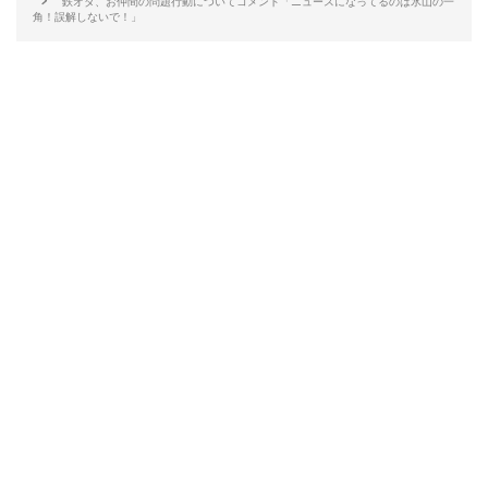
鉄オタ、お仲間の問題行動についてコメント「ニュースになってるのは氷山の一
角！誤解しないで！」