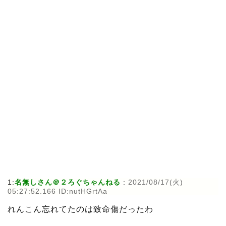
1:
名無しさん＠２ろぐちゃんねる
:
2021/08/17(火)
05:27:52.166 ID:nutHGrtAa
れんこん忘れてたのは致命傷だったわ