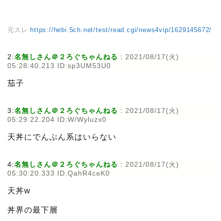
元スレ
https://hebi.5ch.net/test/read.cgi/news4vip/1629145672/
2:
名無しさん＠２ろぐちゃんねる
:
2021/08/17(火)
05:28:40.213 ID:sp3UM53U0
茄子
3:
名無しさん＠２ろぐちゃんねる
:
2021/08/17(火)
05:29:22.204 ID:W/Wyluzx0
天丼にでんぷん系はいらない
4:
名無しさん＠２ろぐちゃんねる
:
2021/08/17(火)
05:30:20.333 ID:QahR4ceK0
天丼w
丼界の最下層