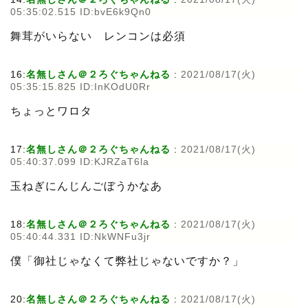
05:35:02.515 ID:bvE6k9Qn0
舞茸がいらない レンコンは必須
16:
名無しさん＠２ろぐちゃんねる
:
2021/08/17(火)
05:35:15.825 ID:InKOdU0Rr
ちょっとワロタ
17:
名無しさん＠２ろぐちゃんねる
:
2021/08/17(火)
05:40:37.099 ID:KJRZaT6la
玉ねぎにんじんごぼうかなあ
18:
名無しさん＠２ろぐちゃんねる
:
2021/08/17(火)
05:40:44.331 ID:NkWNFu3jr
僕「御社じゃなくて弊社じゃないですか？」
20:
名無しさん＠２ろぐちゃんねる
:
2021/08/17(火)