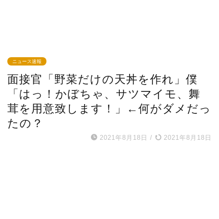
ニュース速報
面接官「野菜だけの天丼を作れ」僕
「はっ！かぼちゃ、サツマイモ、舞
茸を用意致します！」←何がダメだっ
たの？
2021年8月18日
/
2021年8月18日