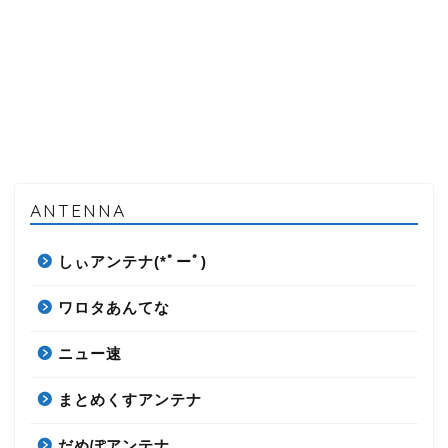
ANTENNA
しぃアンテナ(*ﾟーﾟ)
ワロタあんてな
ニュー速
まとめくすアンテナ
だめぽアンテナ